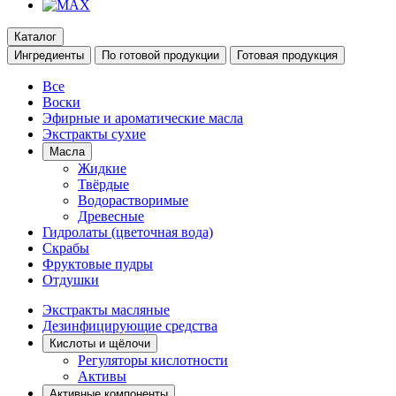
Каталог
Ингредиенты
По готовой продукции
Готовая продукция
Все
Воски
Эфирные и ароматические масла
Экстракты сухие
Масла
Жидкие
Твёрдые
Водорастворимые
Древесные
Гидролаты (цветочная вода)
Скрабы
Фруктовые пудры
Отдушки
Экстракты масляные
Дезинфицирующие средства
Кислоты и щёлочи
Регуляторы кислотности
Активы
Активные компоненты