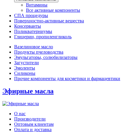
Витамины
Все активные компоненты
СПА процедуры
Поверхностно-активные вещества
Консерванты
Поликватерниумы
Глицерин, пропиленгликоль
Вазелиновое масло
Продукты пчеловодства
Эмульгаторы, солюбилизаторы
Загустители
Эмоленты
Силиконы
Прочие компоненты для косметики и фармацевтики
Эфирные масла
О нас
Производители
Оптовым клиентам
Оплата и доставка