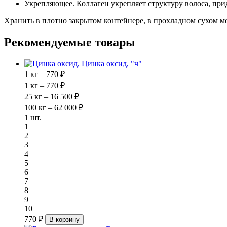
Укрепляющее. Коллаген укрепляет структуру волоса, при
Хранить в плотно закрытом контейнере, в прохладном сухом мес
Рекомендуемые товары
Цинка оксид, "ч"
1 кг – 770 ₽
1 кг – 770 ₽
25 кг – 16 500 ₽
100 кг – 62 000 ₽
1 шт.
1
2
3
4
5
6
7
8
9
10
770 ₽
В корзину