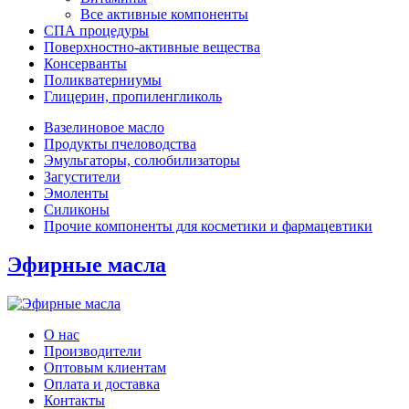
Все активные компоненты
СПА процедуры
Поверхностно-активные вещества
Консерванты
Поликватерниумы
Глицерин, пропиленгликоль
Вазелиновое масло
Продукты пчеловодства
Эмульгаторы, солюбилизаторы
Загустители
Эмоленты
Силиконы
Прочие компоненты для косметики и фармацевтики
Эфирные масла
О нас
Производители
Оптовым клиентам
Оплата и доставка
Контакты