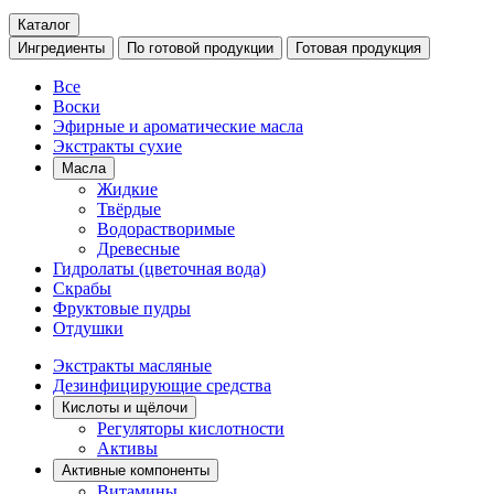
Каталог
Ингредиенты
По готовой продукции
Готовая продукция
Все
Воски
Эфирные и ароматические масла
Экстракты сухие
Масла
Жидкие
Твёрдые
Водорастворимые
Древесные
Гидролаты (цветочная вода)
Скрабы
Фруктовые пудры
Отдушки
Экстракты масляные
Дезинфицирующие средства
Кислоты и щёлочи
Регуляторы кислотности
Активы
Активные компоненты
Витамины