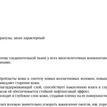
гранулы, запах характерный
основу соединительной ткани у всех многоклеточных млекопитаю
щинами.
робласты кожи к синтезу новых коллагеновых волокон, повыша
амедляет старение кожи.
влагоудерживающий слой, способствует накоплению влаги в гл
часов ей обеспечивается стойкий лифтинговый эффект.
ходят в глубокие слои кожи, создавая пленку на ее поверхности
оих волокон значительно ускорить заживление ожогов, язв, поре