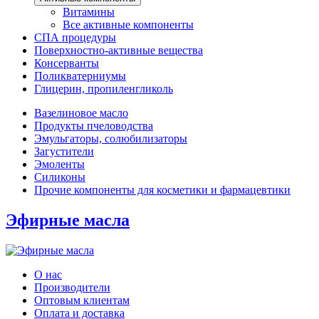
Витамины
Все активные компоненты
СПА процедуры
Поверхностно-активные вещества
Консерванты
Поликватерниумы
Глицерин, пропиленгликоль
Вазелиновое масло
Продукты пчеловодства
Эмульгаторы, солюбилизаторы
Загустители
Эмоленты
Силиконы
Прочие компоненты для косметики и фармацевтики
Эфирные масла
О нас
Производители
Оптовым клиентам
Оплата и доставка