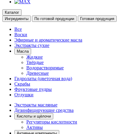
Каталог
Ингредиенты
По готовой продукции
Готовая продукция
Все
Воски
Эфирные и ароматические масла
Экстракты сухие
Масла
Жидкие
Твёрдые
Водорастворимые
Древесные
Гидролаты (цветочная вода)
Скрабы
Фруктовые пудры
Отдушки
Экстракты масляные
Дезинфицирующие средства
Кислоты и щёлочи
Регуляторы кислотности
Активы
Активные компоненты