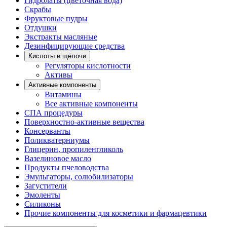
Гидролаты (цветочная вода)
Скрабы
Фруктовые пудры
Отдушки
Экстракты масляные
Дезинфицирующие средства
Кислоты и щёлочи
Регуляторы кислотности
Активы
Активные компоненты
Витамины
Все активные компоненты
СПА процедуры
Поверхностно-активные вещества
Консерванты
Поликватерниумы
Глицерин, пропиленгликоль
Вазелиновое масло
Продукты пчеловодства
Эмульгаторы, солюбилизаторы
Загустители
Эмоленты
Силиконы
Прочие компоненты для косметики и фармацевтики