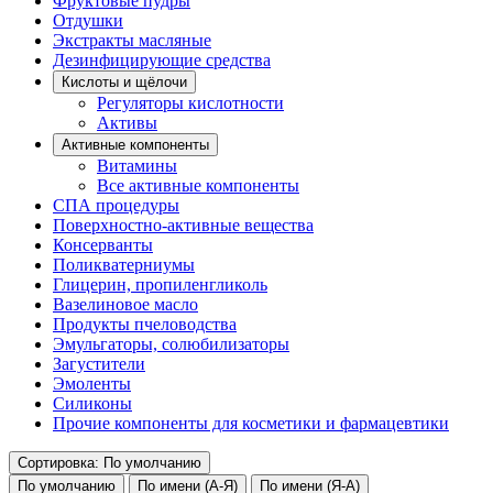
Фруктовые пудры
Отдушки
Экстракты масляные
Дезинфицирующие средства
Кислоты и щёлочи
Регуляторы кислотности
Активы
Активные компоненты
Витамины
Все активные компоненты
СПА процедуры
Поверхностно-активные вещества
Консерванты
Поликватерниумы
Глицерин, пропиленгликоль
Вазелиновое масло
Продукты пчеловодства
Эмульгаторы, солюбилизаторы
Загустители
Эмоленты
Силиконы
Прочие компоненты для косметики и фармацевтики
Сортировка: По умолчанию
По умолчанию
По имени (А-Я)
По имени (Я-А)