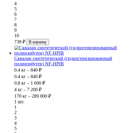
4
5
6
7
8
9
10
738 ₽
В корзину
Сквалан синтетический (гидрогенизированный
полиизобутен) NF-HPIB
0.4 кг – 840 ₽
0.4 кг – 840 ₽
0.8 кг – 1 600 ₽
4 кг – 7 200 ₽
170 кг – 289 000 ₽
1 шт.
1
2
3
4
5