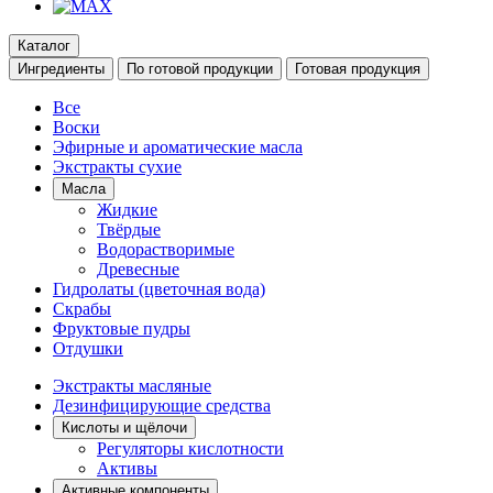
Каталог
Ингредиенты
По готовой продукции
Готовая продукция
Все
Воски
Эфирные и ароматические масла
Экстракты сухие
Масла
Жидкие
Твёрдые
Водорастворимые
Древесные
Гидролаты (цветочная вода)
Скрабы
Фруктовые пудры
Отдушки
Экстракты масляные
Дезинфицирующие средства
Кислоты и щёлочи
Регуляторы кислотности
Активы
Активные компоненты