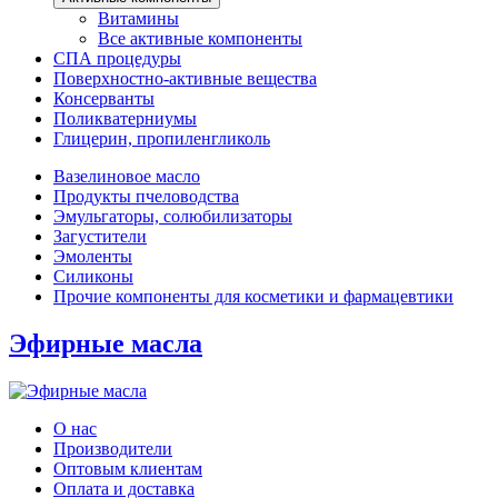
Витамины
Все активные компоненты
СПА процедуры
Поверхностно-активные вещества
Консерванты
Поликватерниумы
Глицерин, пропиленгликоль
Вазелиновое масло
Продукты пчеловодства
Эмульгаторы, солюбилизаторы
Загустители
Эмоленты
Силиконы
Прочие компоненты для косметики и фармацевтики
Эфирные масла
О нас
Производители
Оптовым клиентам
Оплата и доставка