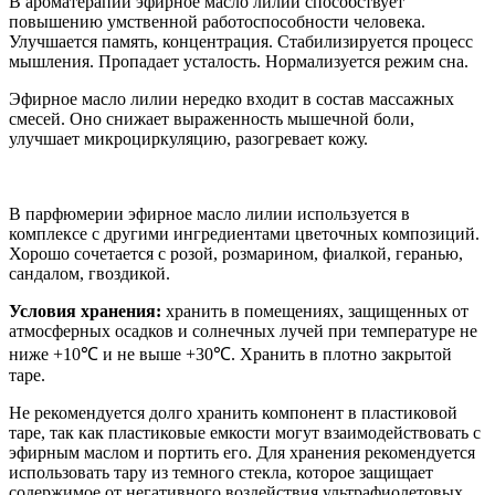
В ароматерапии эфирное масло лилии способствует
повышению умственной работоспособности человека.
Улучшается память, концентрация. Стабилизируется процесс
мышления. Пропадает усталость. Нормализуется режим сна.
Эфирное масло лилии нередко входит в состав массажных
смесей. Оно снижает выраженность мышечной боли,
улучшает микроциркуляцию, разогревает кожу.
В парфюмерии эфирное масло лилии используется в
комплексе с другими ингредиентами цветочных композиций.
Хорошо сочетается с розой, розмарином, фиалкой, геранью,
сандалом, гвоздикой.
Условия хранения:
хранить в помещениях, защищенных от
атмосферных осадков и солнечных лучей при температуре не
ниже +10℃ и не выше +30℃. Хранить в плотно закрытой
таре.
Не рекомендуется долго хранить компонент в пластиковой
таре, так как пластиковые емкости могут взаимодействовать с
эфирным маслом и портить его. Для хранения рекомендуется
использовать тару из темного стекла, которое защищает
содержимое от негативного воздействия ультрафиолетовых