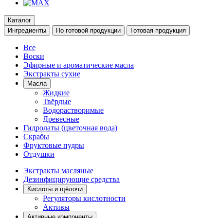
Каталог
Ингредиенты
По готовой продукции
Готовая продукция
Все
Воски
Эфирные и ароматические масла
Экстракты сухие
Масла
Жидкие
Твёрдые
Водорастворимые
Древесные
Гидролаты (цветочная вода)
Скрабы
Фруктовые пудры
Отдушки
Экстракты масляные
Дезинфицирующие средства
Кислоты и щёлочи
Регуляторы кислотности
Активы
Активные компоненты