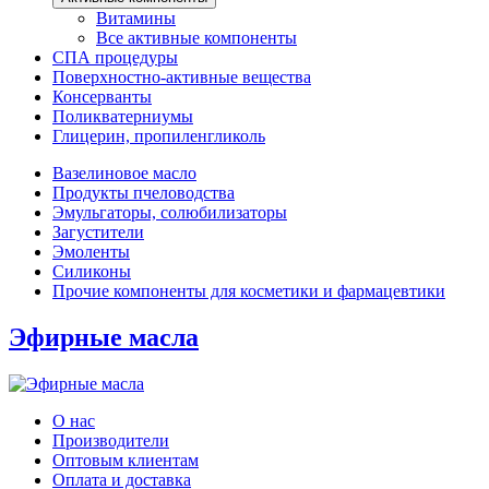
Витамины
Все активные компоненты
СПА процедуры
Поверхностно-активные вещества
Консерванты
Поликватерниумы
Глицерин, пропиленгликоль
Вазелиновое масло
Продукты пчеловодства
Эмульгаторы, солюбилизаторы
Загустители
Эмоленты
Силиконы
Прочие компоненты для косметики и фармацевтики
Эфирные масла
О нас
Производители
Оптовым клиентам
Оплата и доставка