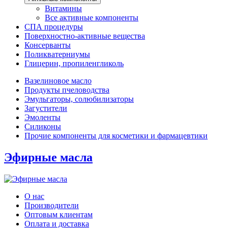
Витамины
Все активные компоненты
СПА процедуры
Поверхностно-активные вещества
Консерванты
Поликватерниумы
Глицерин, пропиленгликоль
Вазелиновое масло
Продукты пчеловодства
Эмульгаторы, солюбилизаторы
Загустители
Эмоленты
Силиконы
Прочие компоненты для косметики и фармацевтики
Эфирные масла
О нас
Производители
Оптовым клиентам
Оплата и доставка