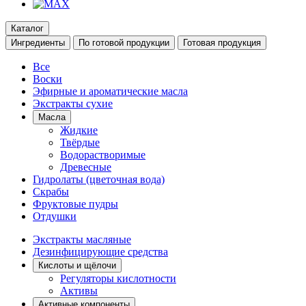
Каталог
Ингредиенты
По готовой продукции
Готовая продукция
Все
Воски
Эфирные и ароматические масла
Экстракты сухие
Масла
Жидкие
Твёрдые
Водорастворимые
Древесные
Гидролаты (цветочная вода)
Скрабы
Фруктовые пудры
Отдушки
Экстракты масляные
Дезинфицирующие средства
Кислоты и щёлочи
Регуляторы кислотности
Активы
Активные компоненты