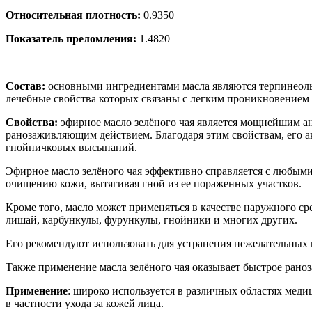
Относительная плотность:
0.9350
Показатель преломления:
1.4820
Состав:
основными ингредиентами масла являются терпинеол
лечебные свойства которых связаны с легким проникновением
Свойства:
эфирное масло зелёного чая является мощнейшим а
ранозаживляющим действием. Благодаря этим свойствам, его ак
гнойничковых высыпаний.
Эфирное масло зелёного чая эффективно справляется с любыми
очищению кожи, вытягивая гной из ее пораженных участков.
Кроме того, масло может применяться в качестве наружного ср
лишай, карбункулы, фурункулы, гнойники и многих других.
Его рекомендуют использовать для устранения нежелательных нар
Также применение масла зелёного чая оказывает быстрое рано
Применение
: широко используется в различных областях медиц
в частности ухода за кожей лица.