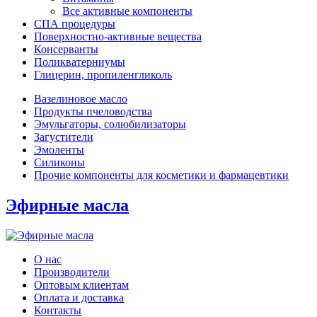
Все активные компоненты
СПА процедуры
Поверхностно-активные вещества
Консерванты
Поликватерниумы
Глицерин, пропиленгликоль
Вазелиновое масло
Продукты пчеловодства
Эмульгаторы, солюбилизаторы
Загустители
Эмоленты
Силиконы
Прочие компоненты для косметики и фармацевтики
Эфирные масла
О нас
Производители
Оптовым клиентам
Оплата и доставка
Контакты