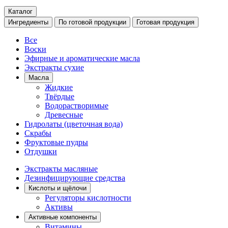
Каталог
Ингредиенты
По готовой продукции
Готовая продукция
Все
Воски
Эфирные и ароматические масла
Экстракты сухие
Масла
Жидкие
Твёрдые
Водорастворимые
Древесные
Гидролаты (цветочная вода)
Скрабы
Фруктовые пудры
Отдушки
Экстракты масляные
Дезинфицирующие средства
Кислоты и щёлочи
Регуляторы кислотности
Активы
Активные компоненты
Витамины