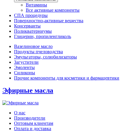
Витамины
Все активные компоненты
СПА процедуры
Поверхностно-активные вещества
Консерванты
Поликватерниумы
Глицерин, пропиленгликоль
Вазелиновое масло
Продукты пчеловодства
Эмульгаторы, солюбилизаторы
Загустители
Эмоленты
Силиконы
Прочие компоненты для косметики и фармацевтики
Эфирные масла
О нас
Производители
Оптовым клиентам
Оплата и доставка