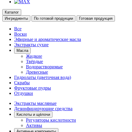
Каталог
Ингредиенты
По готовой продукции
Готовая продукция
Все
Воски
Эфирные и ароматические масла
Экстракты сухие
Масла
Жидкие
Твёрдые
Водорастворимые
Древесные
Гидролаты (цветочная вода)
Скрабы
Фруктовые пудры
Отдушки
Экстракты масляные
Дезинфицирующие средства
Кислоты и щёлочи
Регуляторы кислотности
Активы
Активные компоненты