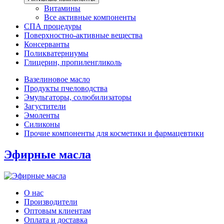
Витамины
Все активные компоненты
СПА процедуры
Поверхностно-активные вещества
Консерванты
Поликватерниумы
Глицерин, пропиленгликоль
Вазелиновое масло
Продукты пчеловодства
Эмульгаторы, солюбилизаторы
Загустители
Эмоленты
Силиконы
Прочие компоненты для косметики и фармацевтики
Эфирные масла
О нас
Производители
Оптовым клиентам
Оплата и доставка