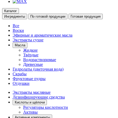
Каталог
Ингредиенты
По готовой продукции
Готовая продукция
Все
Воски
Эфирные и ароматические масла
Экстракты сухие
Масла
Жидкие
Твёрдые
Водорастворимые
Древесные
Гидролаты (цветочная вода)
Скрабы
Фруктовые пудры
Отдушки
Экстракты масляные
Дезинфицирующие средства
Кислоты и щёлочи
Регуляторы кислотности
Активы
Активные компоненты