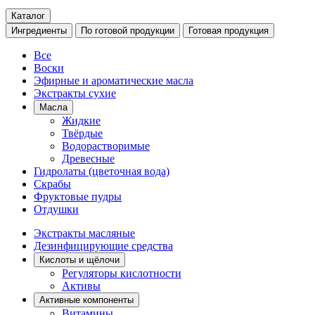
Каталог
Ингредиенты
По готовой продукции
Готовая продукция
Все
Воски
Эфирные и ароматические масла
Экстракты сухие
Масла
Жидкие
Твёрдые
Водорастворимые
Древесные
Гидролаты (цветочная вода)
Скрабы
Фруктовые пудры
Отдушки
Экстракты масляные
Дезинфицирующие средства
Кислоты и щёлочи
Регуляторы кислотности
Активы
Активные компоненты
Витамины