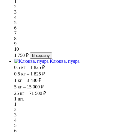
1
2
3
4
5
6
7
8
9
10
1 750 ₽
В корзину
Клюква, пудра
0.5 кг – 1 825 ₽
0.5 кг – 1 825 ₽
1 кг – 3 430 ₽
5 кг – 15 000 ₽
25 кг – 71 500 ₽
1 шт.
1
2
3
4
5
6