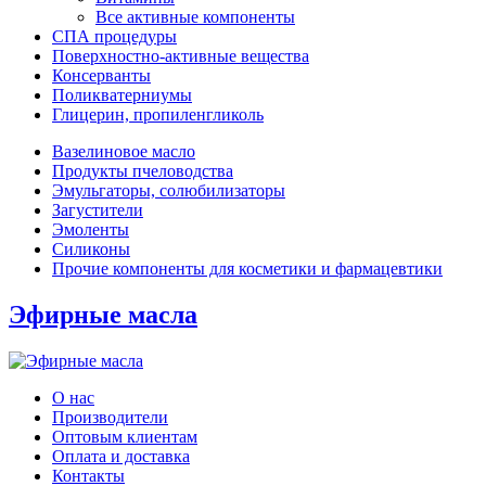
Все активные компоненты
СПА процедуры
Поверхностно-активные вещества
Консерванты
Поликватерниумы
Глицерин, пропиленгликоль
Вазелиновое масло
Продукты пчеловодства
Эмульгаторы, солюбилизаторы
Загустители
Эмоленты
Силиконы
Прочие компоненты для косметики и фармацевтики
Эфирные масла
О нас
Производители
Оптовым клиентам
Оплата и доставка
Контакты