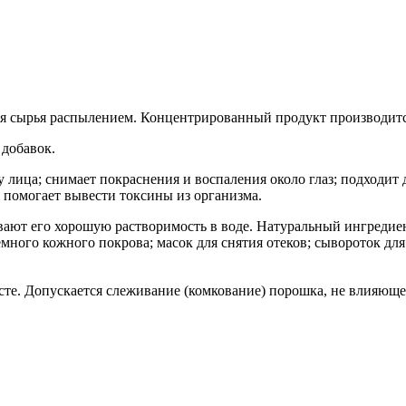
 сырья распылением. Концентрированный продукт производится
 добавок.
у лица; снимает покраснения и воспаления около глаз; подходи
 помогает вывести токсины из организма.
чивают его хорошую растворимость в воде. Натуральный ингреди
ного кожного покрова; масок для снятия отеков; сывороток для 
сте. Допускается слеживание (комкование) порошка, не влияющее