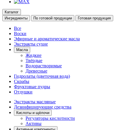
Каталог
Ингредиенты
По готовой продукции
Готовая продукция
Все
Воски
Эфирные и ароматические масла
Экстракты сухие
Масла
Жидкие
Твёрдые
Водорастворимые
Древесные
Гидролаты (цветочная вода)
Скрабы
Фруктовые пудры
Отдушки
Экстракты масляные
Дезинфицирующие средства
Кислоты и щёлочи
Регуляторы кислотности
Активы
Активные компоненты