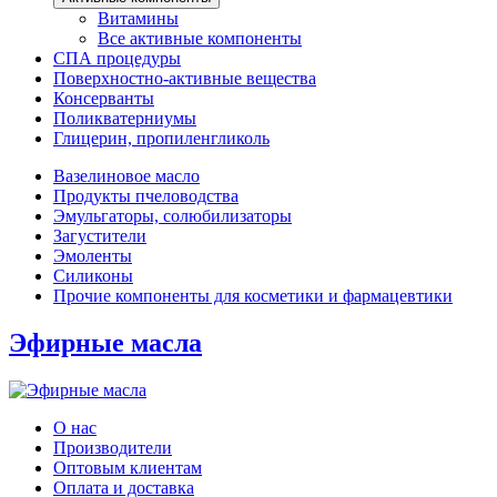
Витамины
Все активные компоненты
СПА процедуры
Поверхностно-активные вещества
Консерванты
Поликватерниумы
Глицерин, пропиленгликоль
Вазелиновое масло
Продукты пчеловодства
Эмульгаторы, солюбилизаторы
Загустители
Эмоленты
Силиконы
Прочие компоненты для косметики и фармацевтики
Эфирные масла
О нас
Производители
Оптовым клиентам
Оплата и доставка