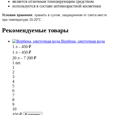
является отличным тонизирующим средством
используется в составе антивозрастной косметики
Условие хранения
: хранить в сухом, защищенном от света месте
при температуре 15-20°С
Рекомендуемые товары
Вербена, цветочная вода
1 л – 450 ₽
1 л – 450 ₽
20 л – 7 200 ₽
1 шт.
1
2
3
4
5
6
7
8
9
10
450 ₽
В корзину