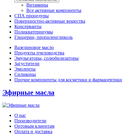
Витамины
Все активные компоненты
СПА процедуры
Поверхностно-активные вещества
Консерванты
Поликватерниумы
Глицерин, пропиленгликоль
Вазелиновое масло
Продукты пчеловодства
Эмульгаторы, солюбилизаторы
Загустители
Эмоленты
Силиконы
Прочие компоненты для косметики и фармацевтики
Эфирные масла
О нас
Производители
Оптовым клиентам
Оплата и доставка