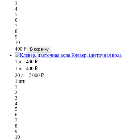
3
4
5
6
7
8
9
10
400 ₽
В корзину
Клевер, цветочная вода
1 л – 400 ₽
1 л – 400 ₽
20 л – 7 000 ₽
1 шт.
1
2
3
4
5
6
7
8
9
10