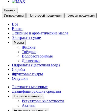
Каталог
Ингредиенты
По готовой продукции
Готовая продукция
Все
Воски
Эфирные и ароматические масла
Экстракты сухие
Масла
Жидкие
Твёрдые
Водорастворимые
Древесные
Гидролаты (цветочная вода)
Скрабы
Фруктовые пудры
Отдушки
Экстракты масляные
Дезинфицирующие средства
Кислоты и щёлочи
Регуляторы кислотности
Активы
Активные компоненты