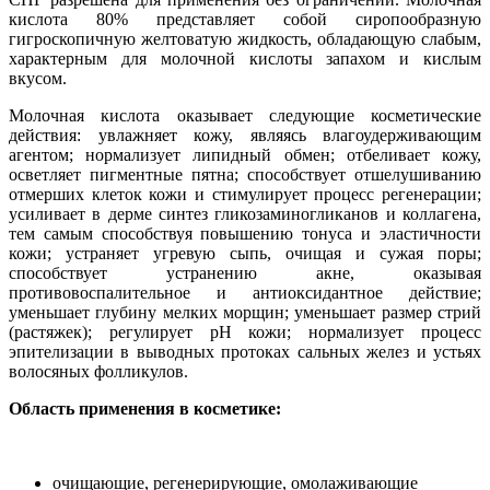
кислота 80% представляет собой сиропообразную
гигроскопичную желтоватую жидкость, обладающую слабым,
характерным для молочной кислоты запахом и кислым
вкусом.
Молочная кислота оказывает следующие косметические
действия: увлажняет кожу, являясь влагоудерживающим
агентом; нормализует липидный обмен; отбеливает кожу,
осветляет пигментные пятна; способствует отшелушиванию
отмерших клеток кожи и стимулирует процесс регенерации;
усиливает в дерме синтез гликозаминогликанов и коллагена,
тем самым способствуя повышению тонуса и эластичности
кожи; устраняет угревую сыпь, очищая и сужая поры;
способствует устранению акне, оказывая
противовоспалительное и антиоксидантное действие;
уменьшает глубину мелких морщин; уменьшает размер стрий
(растяжек); регулирует рН кожи; нормализует процесс
эпителизации в выводных протоках сальных желез и устьях
волосяных фолликулов.
Область применения в косметике:
очищающие, регенерирующие, омолаживающие