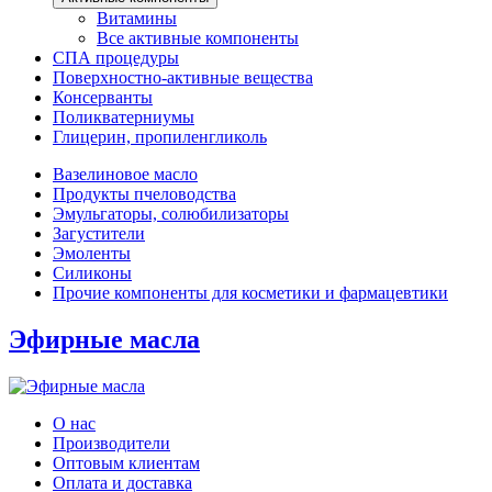
Витамины
Все активные компоненты
СПА процедуры
Поверхностно-активные вещества
Консерванты
Поликватерниумы
Глицерин, пропиленгликоль
Вазелиновое масло
Продукты пчеловодства
Эмульгаторы, солюбилизаторы
Загустители
Эмоленты
Силиконы
Прочие компоненты для косметики и фармацевтики
Эфирные масла
О нас
Производители
Оптовым клиентам
Оплата и доставка