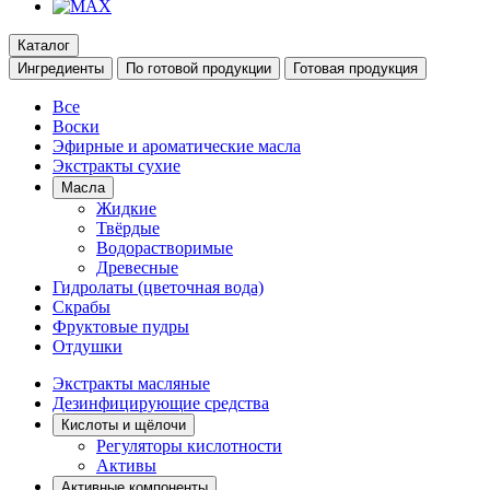
Каталог
Ингредиенты
По готовой продукции
Готовая продукция
Все
Воски
Эфирные и ароматические масла
Экстракты сухие
Масла
Жидкие
Твёрдые
Водорастворимые
Древесные
Гидролаты (цветочная вода)
Скрабы
Фруктовые пудры
Отдушки
Экстракты масляные
Дезинфицирующие средства
Кислоты и щёлочи
Регуляторы кислотности
Активы
Активные компоненты