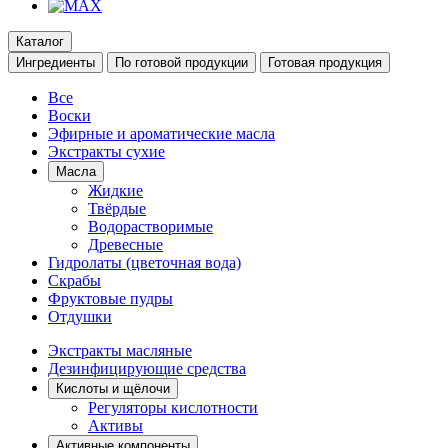
Каталог
Ингредиенты
По готовой продукции
Готовая продукция
Все
Воски
Эфирные и ароматические масла
Экстракты сухие
Масла
Жидкие
Твёрдые
Водорастворимые
Древесные
Гидролаты (цветочная вода)
Скрабы
Фруктовые пудры
Отдушки
Экстракты масляные
Дезинфицирующие средства
Кислоты и щёлочи
Регуляторы кислотности
Активы
Активные компоненты