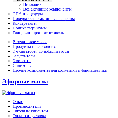
Витамины
Все активные компоненты
СПА процедуры
Поверхностно-активные вещества
Консерванты
Поликватерниумы
Глицерин, пропиленгликоль
Вазелиновое масло
Продукты пчеловодства
Эмульгаторы, солюбилизаторы
Загустители
Эмоленты
Силиконы
Прочие компоненты для косметики и фармацевтики
Эфирные масла
О нас
Производители
Оптовым клиентам
Оплата и доставка