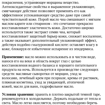
покраснения, устраняющее морщины вещество.
Антиоксидантные свойства и выраженное увлажняющее,
смягчающее действие позволяют применять его как
эффективное успокаивающее средство даже при самой
чувствительной коже. Порой масло чиа смешивают с мягким
маслом карите или стеарином - это сочетание прекрасно
восстанавливает эластичность кожи. Достаточно широко
используется также экстракт семян чиа, который
восстанавливает защитный барьер кожи, снижает воспаление,
а также оказывает дополнительный увлажняющий эффект,
действуя подобно гиалуроновой кислоте: оставляет влагу в
коже, блокируя ее избыточное испарение из эпидермиса.
Применение:
масло можно использовать и в чистом виде,
нанося его на веки и область вокруг глаз с целью
восстановления водного баланса и хорошего питательного
продукта на ночь. Используется в производстве следующих
средств: масляные сыворотки от морщин, уход за
волосами, лечебный крем при псориазе, кремы от растяжек,
пляжная косметика, уход за увядающей, атопичной
кожей, масло для ванн, гидрофильное масло.
Условия хранения:
хранить в плотно-закрытой темной таре,
рекомендуется в холодильнике. Держать подальше от тепла и
света. Масло легко окисляется, поэтому необходимо беречь