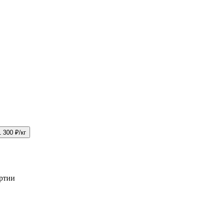
1 300 ₽/кг
артии