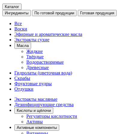
Каталог
Ингредиенты
По готовой продукции
Готовая продукция
Все
Воски
Эфирные и ароматические масла
Экстракты сухие
Масла
Жидкие
Твёрдые
Водорастворимые
Древесные
Гидролаты (цветочная вода)
Скрабы
Фруктовые пудры
Отдушки
Экстракты масляные
Дезинфицирующие средства
Кислоты и щёлочи
Регуляторы кислотности
Активы
Активные компоненты
Витамины