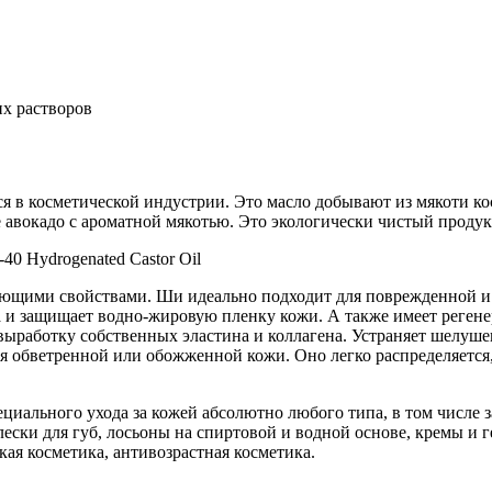
х растворов
я в косметической индустрии. Это масло добывают из мякоти ко
авокадо с ароматной мякотью. Это экологически чистый продук
40 Hydrogenated Castor Oil
ающими свойствами. Ши идеально подходит для поврежденной и 
а и защищает водно-жировую пленку кожи. А также имеет реге
выработку собственных эластина и коллагена. Устраняет шелуше
я обветренной или обожженной кожи. Оно легко распределяется,
циального ухода за кожей абсолютно любого типа, в том числе 
лески для губ, лосьоны на спиртовой и водной основе, кремы и
кая косметика, антивозрастная косметика.