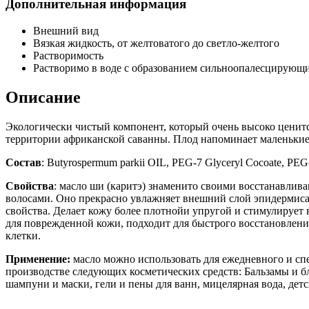
Дополнительная информация
Внешний вид
Вязкая жидкость, от желтоватого до светло-желтого
Растворимость
Растворимо в воде с образованием сильноопалесцирующи
Описание
Экологически чистый компонент, который очень высоко ценитс
территории африканской саванны. Плод напоминает маленькие 
Состав
:
Butyrospermum parkii OIL,
PEG-7 Glyceryl Cocoate,
PEG-
Свойства
: масло ши (каритэ) знаменито своими восстанавлив
волосами. Оно прекрасно увлажняет внешний слой эпидермис
свойства. Делает кожу более плотнойи упругой и стимулирует 
для поврежденной кожи, подходит для быстрого восстановлени
клетки.
Применение:
масло можно использовать для ежедневного и спе
производстве следующих косметических средств: Бальзамы и б
шампуни и маски, гели и пены для ванн, мицелярная вода, детс