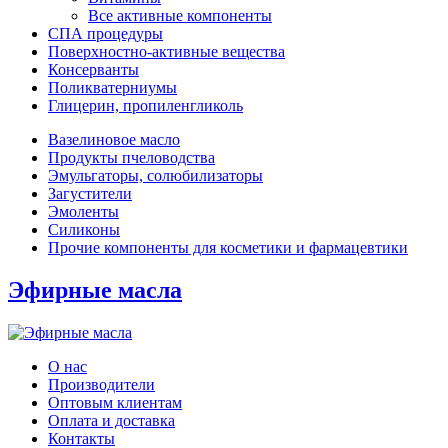
Все активные компоненты
СПА процедуры
Поверхностно-активные вещества
Консерванты
Поликватерниумы
Глицерин, пропиленгликоль
Вазелиновое масло
Продукты пчеловодства
Эмульгаторы, солюбилизаторы
Загустители
Эмоленты
Силиконы
Прочие компоненты для косметики и фармацевтики
Эфирные масла
О нас
Производители
Оптовым клиентам
Оплата и доставка
Контакты