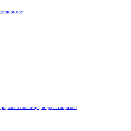
растворимое
ародышей пшеницы, водорастворимое