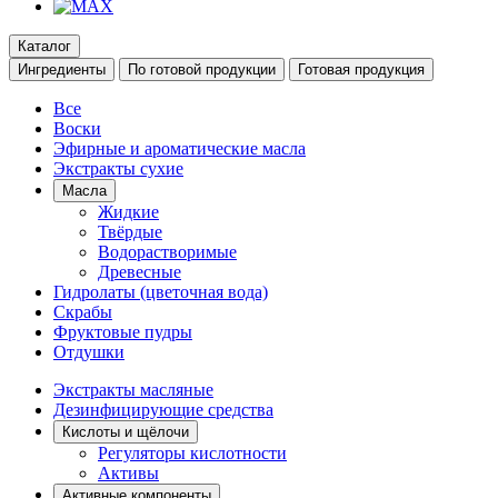
Каталог
Ингредиенты
По готовой продукции
Готовая продукция
Все
Воски
Эфирные и ароматические масла
Экстракты сухие
Масла
Жидкие
Твёрдые
Водорастворимые
Древесные
Гидролаты (цветочная вода)
Скрабы
Фруктовые пудры
Отдушки
Экстракты масляные
Дезинфицирующие средства
Кислоты и щёлочи
Регуляторы кислотности
Активы
Активные компоненты