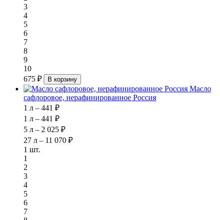
3
4
5
6
7
8
9
10
675 ₽
В корзину
Масло
сафлоровое, нерафинированное Россия
1 л – 441 ₽
1 л – 441 ₽
5 л – 2 025 ₽
27 л – 11 070 ₽
1 шт.
1
2
3
4
5
6
7