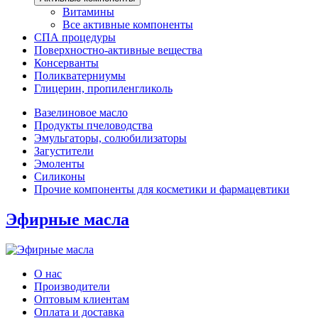
Витамины
Все активные компоненты
СПА процедуры
Поверхностно-активные вещества
Консерванты
Поликватерниумы
Глицерин, пропиленгликоль
Вазелиновое масло
Продукты пчеловодства
Эмульгаторы, солюбилизаторы
Загустители
Эмоленты
Силиконы
Прочие компоненты для косметики и фармацевтики
Эфирные масла
О нас
Производители
Оптовым клиентам
Оплата и доставка