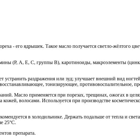
еха - его ядрышек. Такое масло получается светло-жёлтого цвет
ины (Р, А, Е, С, группы В), каротиноиды, макроэлементы (цинк, 
ет устранить раздражения или зуд; улучшает внешний вид ногтей,
 восстанавливающее, тонизирующее, противовоспалительное, про
аний. Масло применяется при порезах, трещинах, ожогах в цел
а кожей, волосами. Используется при производстве косметическ
комендуется в холодильнике. Держать подальше от тепла и света
е 25°С.
нтов препарата.