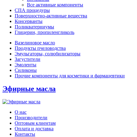
Все активные компоненты
СПА процедуры
Поверхностно-активные вещества
Консерванты
Поликватерниумы
Глицерин, пропиленгликоль
Вазелиновое масло
Продукты пчеловодства
Эмульгаторы, солюбилизаторы
Загустители
Эмоленты
Силиконы
Прочие компоненты для косметики и фармацевтики
Эфирные масла
О нас
Производители
Оптовым клиентам
Оплата и доставка
Контакты