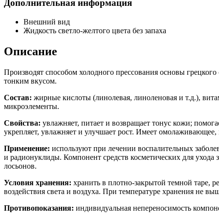
Дополнительная информация
Внешний вид
Жидкость светло-желтого цвета без запаха
Описание
Производят способом холодного прессования основы грецкого ор
тонким вкусом.
Состав:
жирные кислоты (линолевая, линоленовая и т.д.), витам
микроэлементы.
Свойства:
увлажняет, питает и возвращает тонус кожи; помога
укрепляет, увлажняет и улучшает рост. Имеет омолаживающее,
Применение:
используют при лечении воспалительных заболев
и радионуклиды. Компонент средств косметических для ухода з
лосьонов.
Условия хранения:
хранить в плотно-закрытой темной таре, ре
воздействия света и воздуха. При температуре хранения не выш
Противопоказания:
индивидуальная непереносимость компоне