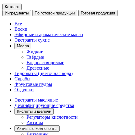
Каталог
Ингредиенты
По готовой продукции
Готовая продукция
Все
Воски
Эфирные и ароматические масла
Экстракты сухие
Масла
Жидкие
Твёрдые
Водорастворимые
Древесные
Гидролаты (цветочная вода)
Скрабы
Фруктовые пудры
Отдушки
Экстракты масляные
Дезинфицирующие средства
Кислоты и щёлочи
Регуляторы кислотности
Активы
Активные компоненты
Витамины