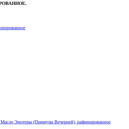
РОВАННОЕ.
финированное
Масло Энотеры (Примулы Вечерней), рафинированное