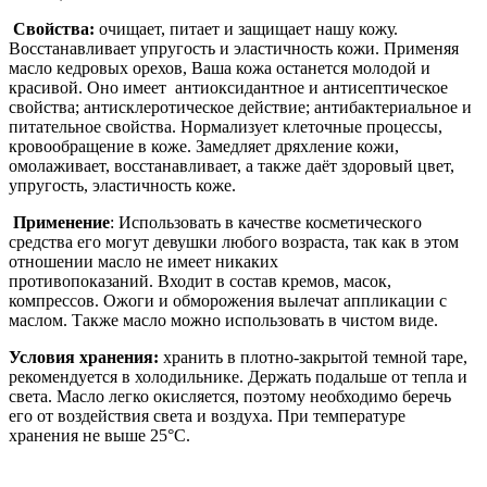
Свойства:
очищает, питает и защищает нашу кожу.
Восстанавливает упругость и эластичность кожи. Применяя
масло кедровых орехов, Ваша кожа останется молодой и
красивой. Оно имеет антиоксидантное и антисептическое
свойства; антисклеротическое действие; антибактериальное и
питательное свойства. Н
ормализует клеточные процессы,
кровообращение в коже.
Замедляет дряхление кожи,
омолаживает, восстанавливает, а также д
аёт здоровый цвет,
упругость, эластичность коже.
Применение
:
Использовать в качестве косметического
средства его могут девушки любого возраста, так как в этом
отношении масло не имеет никаких
противопоказаний.
Входит в состав
кремов, масок,
компрессов. Ожоги и обморожения вылечат аппликации с
маслом. Также масло можно использовать в чистом виде.
Условия хранения:
хранить в плотно-закрытой темной таре,
рекомендуется в холодильнике. Держать подальше от тепла и
света. Масло легко окисляется, поэтому необходимо беречь
его от воздействия света и воздуха. При температуре
хранения не выше 25°С.