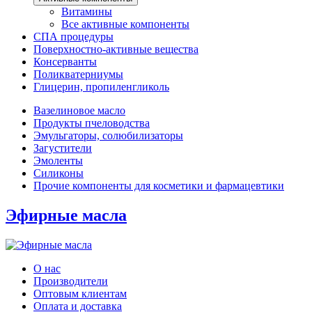
Витамины
Все активные компоненты
СПА процедуры
Поверхностно-активные вещества
Консерванты
Поликватерниумы
Глицерин, пропиленгликоль
Вазелиновое масло
Продукты пчеловодства
Эмульгаторы, солюбилизаторы
Загустители
Эмоленты
Силиконы
Прочие компоненты для косметики и фармацевтики
Эфирные масла
О нас
Производители
Оптовым клиентам
Оплата и доставка