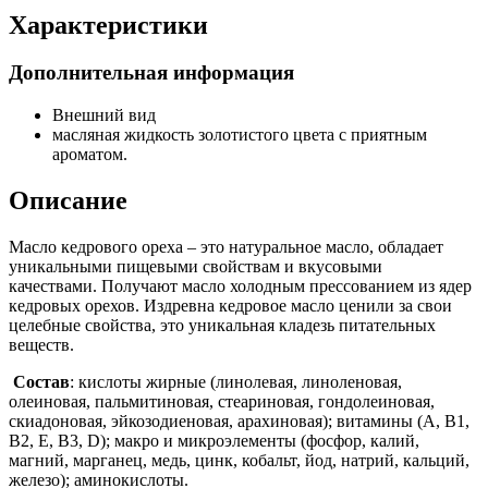
Характеристики
Дополнительная информация
Внешний вид
масляная жидкость золотистого цвета с приятным
ароматом.
Описание
Масло кедрового ореха – это натуральное масло, обладает
уникальными пищевыми свойствам и вкусовыми
качествами. Получают масло холодным прессованием из ядер
кедровых орехов. Издревна кедровое масло ценили за свои
целебные свойства, это уникальная кладезь питательных
веществ.
Состав
: кислоты жирные (линолевая, линоленовая,
олеиновая, пальмитиновая, стеариновая, гондолеиновая,
скиадоновая, эйкозодиеновая, арахиновая); витамины (А, В1,
В2, Е, В3, D); макро и микроэлементы (фосфор, калий,
магний, марганец, медь, цинк, кобальт, йод, натрий, кальций,
железо); аминокислоты.