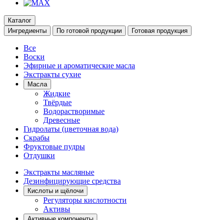
Каталог
Ингредиенты
По готовой продукции
Готовая продукция
Все
Воски
Эфирные и ароматические масла
Экстракты сухие
Масла
Жидкие
Твёрдые
Водорастворимые
Древесные
Гидролаты (цветочная вода)
Скрабы
Фруктовые пудры
Отдушки
Экстракты масляные
Дезинфицирующие средства
Кислоты и щёлочи
Регуляторы кислотности
Активы
Активные компоненты