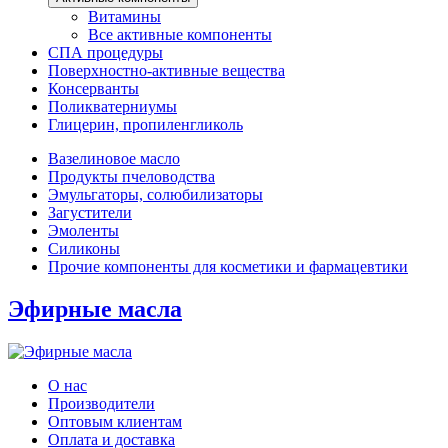
Витамины
Все активные компоненты
СПА процедуры
Поверхностно-активные вещества
Консерванты
Поликватерниумы
Глицерин, пропиленгликоль
Вазелиновое масло
Продукты пчеловодства
Эмульгаторы, солюбилизаторы
Загустители
Эмоленты
Силиконы
Прочие компоненты для косметики и фармацевтики
Эфирные масла
О нас
Производители
Оптовым клиентам
Оплата и доставка