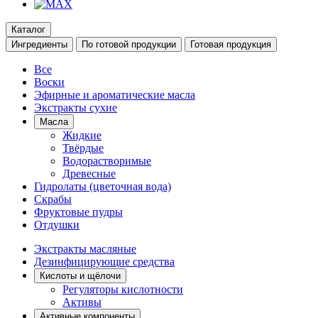
Каталог
Ингредиенты
По готовой продукции
Готовая продукция
Все
Воски
Эфирные и ароматические масла
Экстракты сухие
Масла
Жидкие
Твёрдые
Водорастворимые
Древесные
Гидролаты (цветочная вода)
Скрабы
Фруктовые пудры
Отдушки
Экстракты масляные
Дезинфицирующие средства
Кислоты и щёлочи
Регуляторы кислотности
Активы
Активные компоненты