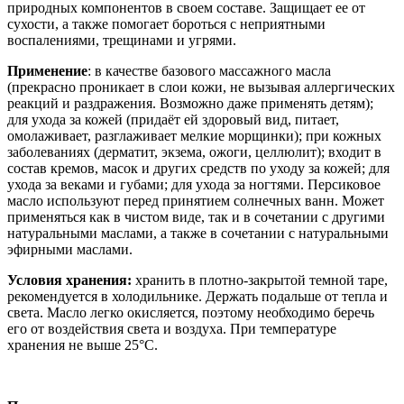
природных компонентов в своем составе. Защищает ее от
сухости, а также помогает бороться с неприятными
воспалениями, трещинами и угрями.
Применение
: в качестве базового массажного масла
(прекрасно проникает в слои кожи, не вызывая аллергических
реакций и раздражения. Возможно даже применять детям);
для ухода за кожей (придаёт ей здоровый вид, питает,
омолаживает, разглаживает мелкие морщинки); при кожных
заболеваниях (дерматит, экзема, ожоги, целлюлит); входит в
состав кремов, масок и других средств по уходу за кожей; для
ухода за веками и губами; для ухода за ногтями. Персиковое
масло используют перед принятием солнечных ванн. Может
применяться как в чистом виде, так и в сочетании с другими
натуральными маслами, а также в сочетании с натуральными
эфирными маслами.
Условия хранения:
хранить в плотно-закрытой темной таре,
рекомендуется в холодильнике. Держать подальше от тепла и
света. Масло легко окисляется, поэтому необходимо беречь
его от воздействия света и воздуха. При температуре
хранения не выше 25°С.