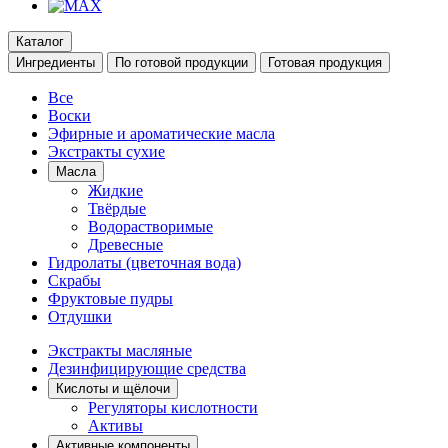
Каталог
Ингредиенты
По готовой продукции
Готовая продукция
Все
Воски
Эфирные и ароматические масла
Экстракты сухие
Масла
Жидкие
Твёрдые
Водорастворимые
Древесные
Гидролаты (цветочная вода)
Скрабы
Фруктовые пудры
Отдушки
Экстракты масляные
Дезинфицирующие средства
Кислоты и щёлочи
Регуляторы кислотности
Активы
Активные компоненты