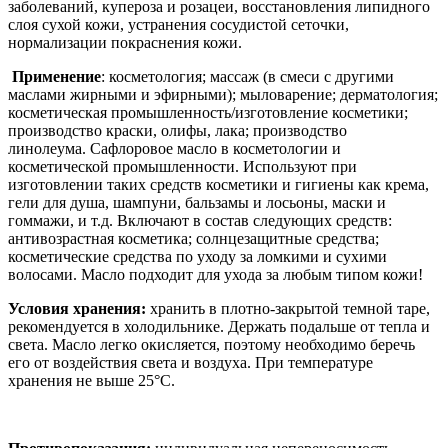
заболеваний, купероза и розацеи, восстановления липидного
слоя сухой кожи, устранения сосудистой сеточки,
нормализации покраснения кожи.
Применение
: косметология; массаж (в смеси с другими
маслами жирными и эфирными); мыловарение; дерматология;
косметическая промышленность/изготовление косметики;
производство краски, олифы, лака; производство
линолеума.
Сафлоровое масло в косметологии и
косметической промышленности.
Используют при
изготовлении таких средств косметики и гигиены как крема,
гели для душа, шампуни, бальзамы и лосьоны, маски и
гоммажи, и т.д. В
ключают в состав следующих средств:
антивозрастная косметика; солнцезащитные средства;
косметические средства по уходу за ломкими и сухими
волосами.
Масло подходит для ухода за любым типом кожи!
Условия хранения:
хранить в плотно-закрытой темной таре,
рекомендуется в холодильнике. Держать подальше от тепла и
света. Масло легко окисляется, поэтому необходимо беречь
его от воздействия света и воздуха. При температуре
хранения не выше 25°С.