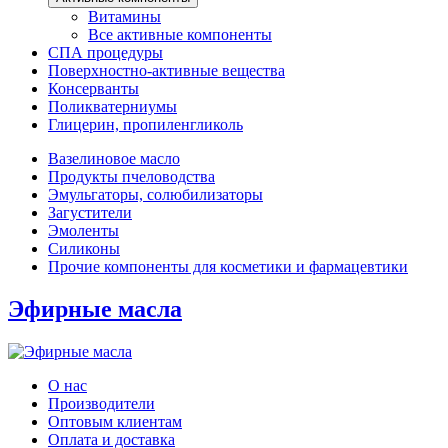
Витамины
Все активные компоненты
СПА процедуры
Поверхностно-активные вещества
Консерванты
Поликватерниумы
Глицерин, пропиленгликоль
Вазелиновое масло
Продукты пчеловодства
Эмульгаторы, солюбилизаторы
Загустители
Эмоленты
Силиконы
Прочие компоненты для косметики и фармацевтики
Эфирные масла
О нас
Производители
Оптовым клиентам
Оплата и доставка