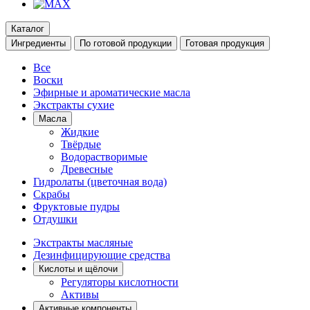
Каталог
Ингредиенты
По готовой продукции
Готовая продукция
Все
Воски
Эфирные и ароматические масла
Экстракты сухие
Масла
Жидкие
Твёрдые
Водорастворимые
Древесные
Гидролаты (цветочная вода)
Скрабы
Фруктовые пудры
Отдушки
Экстракты масляные
Дезинфицирующие средства
Кислоты и щёлочи
Регуляторы кислотности
Активы
Активные компоненты