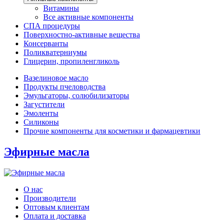
Витамины
Все активные компоненты
СПА процедуры
Поверхностно-активные вещества
Консерванты
Поликватерниумы
Глицерин, пропиленгликоль
Вазелиновое масло
Продукты пчеловодства
Эмульгаторы, солюбилизаторы
Загустители
Эмоленты
Силиконы
Прочие компоненты для косметики и фармацевтики
Эфирные масла
О нас
Производители
Оптовым клиентам
Оплата и доставка