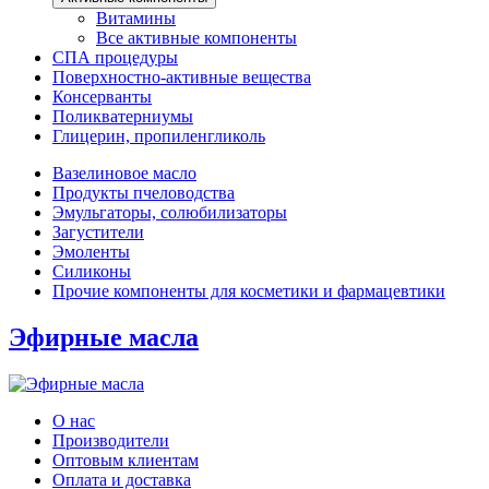
Витамины
Все активные компоненты
СПА процедуры
Поверхностно-активные вещества
Консерванты
Поликватерниумы
Глицерин, пропиленгликоль
Вазелиновое масло
Продукты пчеловодства
Эмульгаторы, солюбилизаторы
Загустители
Эмоленты
Силиконы
Прочие компоненты для косметики и фармацевтики
Эфирные масла
О нас
Производители
Оптовым клиентам
Оплата и доставка