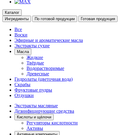
Каталог
Ингредиенты
По готовой продукции
Готовая продукция
Все
Воски
Эфирные и ароматические масла
Экстракты сухие
Масла
Жидкие
Твёрдые
Водорастворимые
Древесные
Гидролаты (цветочная вода)
Скрабы
Фруктовые пудры
Отдушки
Экстракты масляные
Дезинфицирующие средства
Кислоты и щёлочи
Регуляторы кислотности
Активы
Активные компоненты