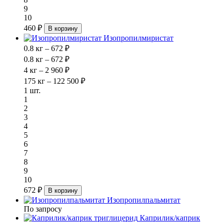
9
10
460 ₽
В корзину
Изопропилмиристат
0.8 кг – 672 ₽
0.8 кг – 672 ₽
4 кг – 2 960 ₽
175 кг – 122 500 ₽
1 шт.
1
2
3
4
5
6
7
8
9
10
672 ₽
В корзину
Изопропилпальмитат
По запросу
Каприлик/каприк