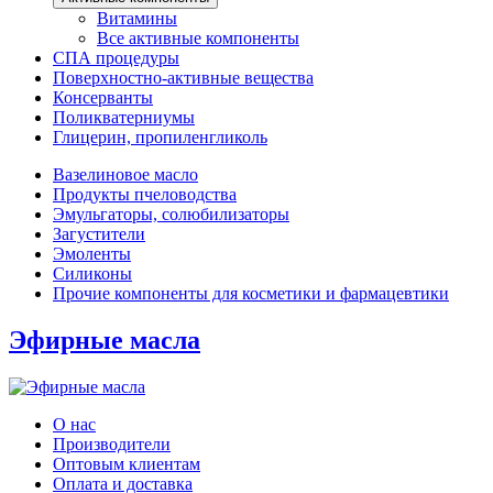
Витамины
Все активные компоненты
СПА процедуры
Поверхностно-активные вещества
Консерванты
Поликватерниумы
Глицерин, пропиленгликоль
Вазелиновое масло
Продукты пчеловодства
Эмульгаторы, солюбилизаторы
Загустители
Эмоленты
Силиконы
Прочие компоненты для косметики и фармацевтики
Эфирные масла
О нас
Производители
Оптовым клиентам
Оплата и доставка