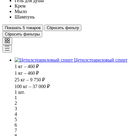
Гель для душа
Крем
Мыло
Шампунь
Показать
5 товаров
Сбросить фильтр
Сбросить фильтры
Цетилстеариловый спирт
1 кг – 460 ₽
1 кг – 460 ₽
25 кг – 9 750 ₽
100 кг – 37 000 ₽
1 шт.
1
2
3
4
5
6
7
8