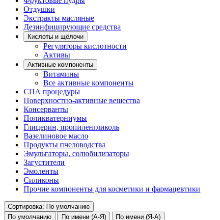
Фруктовые пудры
Отдушки
Экстракты масляные
Дезинфицирующие средства
Кислоты и щёлочи
Регуляторы кислотности
Активы
Активные компоненты
Витамины
Все активные компоненты
СПА процедуры
Поверхностно-активные вещества
Консерванты
Поликватерниумы
Глицерин, пропиленгликоль
Вазелиновое масло
Продукты пчеловодства
Эмульгаторы, солюбилизаторы
Загустители
Эмоленты
Силиконы
Прочие компоненты для косметики и фармацевтики
Сортировка: По умолчанию
По умолчанию
По имени (А-Я)
По имени (Я-А)