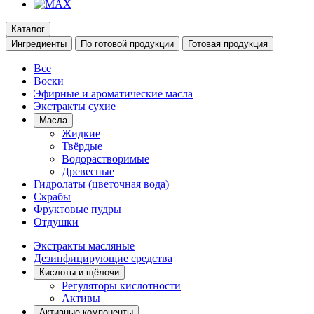
Каталог
Ингредиенты
По готовой продукции
Готовая продукция
Все
Воски
Эфирные и ароматические масла
Экстракты сухие
Масла
Жидкие
Твёрдые
Водорастворимые
Древесные
Гидролаты (цветочная вода)
Скрабы
Фруктовые пудры
Отдушки
Экстракты масляные
Дезинфицирующие средства
Кислоты и щёлочи
Регуляторы кислотности
Активы
Активные компоненты