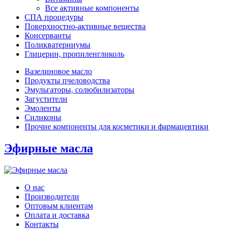
Все активные компоненты
СПА процедуры
Поверхностно-активные вещества
Консерванты
Поликватерниумы
Глицерин, пропиленгликоль
Вазелиновое масло
Продукты пчеловодства
Эмульгаторы, солюбилизаторы
Загустители
Эмоленты
Силиконы
Прочие компоненты для косметики и фармацевтики
Эфирные масла
О нас
Производители
Оптовым клиентам
Оплата и доставка
Контакты