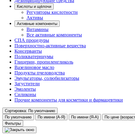
Дезинфицирующие средства
Кислоты и щёлочи
Регуляторы кислотности
Активы
Активные компоненты
Витамины
Все активные компоненты
СПА процедуры
Поверхностно-активные вещества
Консерванты
Поликватерниумы
Глицерин, пропиленгликоль
Вазелиновое масло
Продукты пчеловодства
Эмульгаторы, солюбилизаторы
Загустители
Эмоленты
Силиконы
Прочие компоненты для косметики и фармацевтики
Сортировка: По умолчанию
По умолчанию
По имени (А-Я)
По имени (Я-А)
По цене (возрас
Фильтры