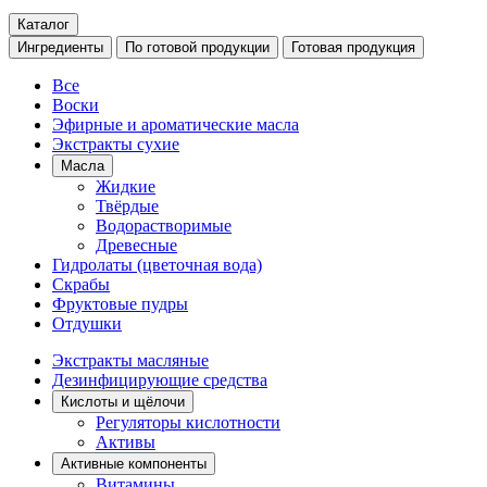
Каталог
Ингредиенты
По готовой продукции
Готовая продукция
Все
Воски
Эфирные и ароматические масла
Экстракты сухие
Масла
Жидкие
Твёрдые
Водорастворимые
Древесные
Гидролаты (цветочная вода)
Скрабы
Фруктовые пудры
Отдушки
Экстракты масляные
Дезинфицирующие средства
Кислоты и щёлочи
Регуляторы кислотности
Активы
Активные компоненты
Витамины