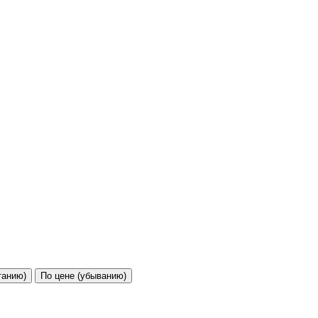
танию)
По цене (убыванию)