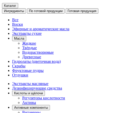
Каталог
Ингредиенты
По готовой продукции
Готовая продукция
Все
Воски
Эфирные и ароматические масла
Экстракты сухие
Масла
Жидкие
Твёрдые
Водорастворимые
Древесные
Гидролаты (цветочная вода)
Скрабы
Фруктовые пудры
Отдушки
Экстракты масляные
Дезинфицирующие средства
Кислоты и щёлочи
Регуляторы кислотности
Активы
Активные компоненты
Витамины