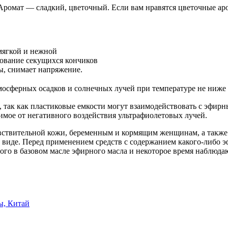
. Аромат — сладкий, цветочный. Если вам нравятся цветочные ар
 мягкой и нежной
зование секущихся кончиков
ы, снимает напряжение.
мосферных осадков и солнечных лучей при температуре не ниже
, так как пластиковые емкости могут взаимодействовать с эфирн
жимое от негативного воздействия ультрафиолетовых лучей.
увствительной кожи, беременным и кормящим женщинам, а также
виде. Перед применением средств с содержанием какого-либо эф
ного в базовом масле эфирного масла и некоторое время наблюда
ы, Китай