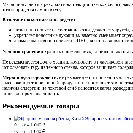
Масло получается в результате экстракции цветков белого чая
точно придется вам по вкусу.
В составе косметических средств:
позитивно влияет на состояние кожи, делает ее упругой,
укрепляет волосяные луковицы, заметно уменьшает обра
аромат благотворно влияет на ЦНС, восстанавливает сил
Условия хранения:
хранить в помещениях, защищенных от ат
Не рекомендуется долго хранить компонент в пластиковой таре
использовать тару из темного стекла, которое защищает содер
Меры предосторожности:
не рекомендуется применять для ч
высококонцентрированный продукт и не применяется в чистом 
наличия аллергии: на локтевой сгиб наносится капля разведен
пищевой промышленности.
Рекомендуемые товары
Эфирное масло вербен
0.1 кг – 1 040 ₽
0.1 кг – 1 040 ₽