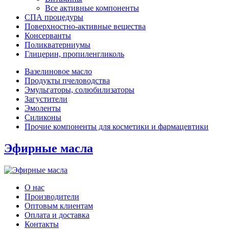
Все активные компоненты
СПА процедуры
Поверхностно-активные вещества
Консерванты
Поликватерниумы
Глицерин, пропиленгликоль
Вазелиновое масло
Продукты пчеловодства
Эмульгаторы, солюбилизаторы
Загустители
Эмоленты
Силиконы
Прочие компоненты для косметики и фармацевтики
Эфирные масла
О нас
Производители
Оптовым клиентам
Оплата и доставка
Контакты