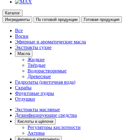
Каталог
Ингредиенты
По готовой продукции
Готовая продукция
Все
Воски
Эфирные и ароматические масла
Экстракты сухие
Масла
Жидкие
Твёрдые
Водорастворимые
Древесные
Гидролаты (цветочная вода)
Скрабы
Фруктовые пудры
Отдушки
Экстракты масляные
Дезинфицирующие средства
Кислоты и щёлочи
Регуляторы кислотности
Активы
Активные компоненты