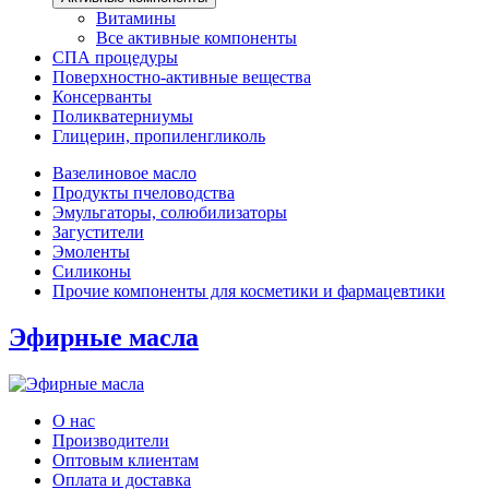
Витамины
Все активные компоненты
СПА процедуры
Поверхностно-активные вещества
Консерванты
Поликватерниумы
Глицерин, пропиленгликоль
Вазелиновое масло
Продукты пчеловодства
Эмульгаторы, солюбилизаторы
Загустители
Эмоленты
Силиконы
Прочие компоненты для косметики и фармацевтики
Эфирные масла
О нас
Производители
Оптовым клиентам
Оплата и доставка