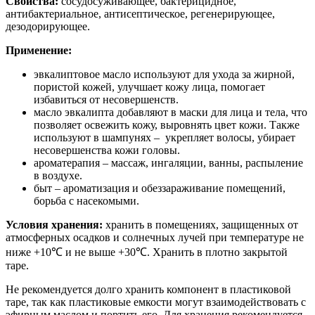
Свойства:
сосудосуживающее, бактерицидное,
антибактериальное, антисептическое, регенерирующее,
дезодорирующее.
Применение:
эвкалиптовое масло используют для ухода за жирной,
пористой кожей, улучшает кожу лица, помогает
избавиться от несовершенств.
масло эвкалипта добавляют в маски для лица и тела, что
позволяет освежить кожу, выровнять цвет кожи. Также
используют в шампунях – укрепляет волосы, убирает
несовершенства кожи головы.
ароматерапия – массаж, ингаляции, ванны, распыление
в воздухе.
быт – ароматизация и обеззараживание помещений,
борьба с насекомыми.
Условия хранения:
хранить в помещениях, защищенных от
атмосферных осадков и солнечных лучей при температуре не
ниже +10℃ и не выше +30℃. Хранить в плотно закрытой
таре.
Не рекомендуется долго хранить компонент в пластиковой
таре, так как пластиковые емкости могут взаимодействовать с
эфирным маслом и портить его. Для хранения рекомендуется