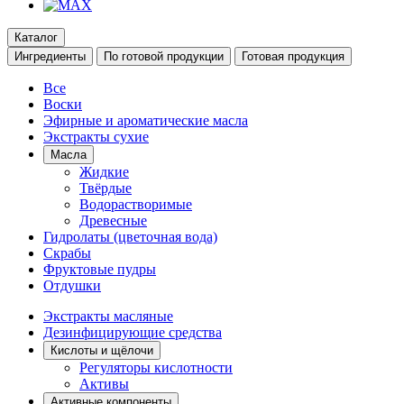
Каталог
Ингредиенты
По готовой продукции
Готовая продукция
Все
Воски
Эфирные и ароматические масла
Экстракты сухие
Масла
Жидкие
Твёрдые
Водорастворимые
Древесные
Гидролаты (цветочная вода)
Скрабы
Фруктовые пудры
Отдушки
Экстракты масляные
Дезинфицирующие средства
Кислоты и щёлочи
Регуляторы кислотности
Активы
Активные компоненты