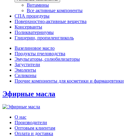
Витамины
Все активные компоненты
СПА процедуры
Поверхностно-активные вещества
Консерванты
Поликватерниумы
Глицерин, пропиленгликоль
Вазелиновое масло
Продукты пчеловодства
Эмульгаторы, солюбилизаторы
Загустители
Эмоленты
Силиконы
Прочие компоненты для косметики и фармацевтики
Эфирные масла
О нас
Производители
Оптовым клиентам
Оплата и доставка