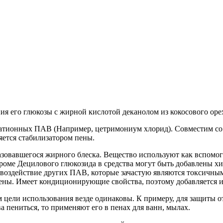
я его глюкозы с жирной кислотой деканолом из кокосового ореха
онных ПАВ (Например, цетримониум хлорид). Совместим со вс
яется стабилизатором пены.
азовавшегося жирного блеска. Вещество используют как вспомог
кроме Децилового глюкозида в средства могут быть добавлены 
воздействие других ПАВ, которые зачастую являются токсичным
ены. Имеет кондиционирующие свойства, поэтому добавляется ин
 цели использования везде одинаковы. К примеру, для защиты о
а пениться, то применяют его в пенах для ванн, мылах.