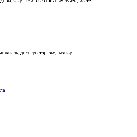
адном, закрытом от солнечных лучей, месте.
иватель, диспергатор, эмульгатор
ула