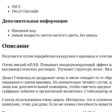
INCI
Decyl Glucoside
Дополнительная информация
Внешний вид
вязкая жидкость светло-желтого цвета, без запаха.
Описание
Получается путем переработки кукурузного крахмала и сочетани
Очень мягкий нПАВ. Повышает кондиционирующий эффект кати
высококаустических растворах. Улучшает структуру волос. Явл
Децил Глюкозид не раздражает кожу и мягко очищает ее от обр
умывания и снятия макияжа. Но внимательно читайте состав, 
лишь как дополнительный помощник, чтобы смягчить вредное 
сурфакант (обычно в органической косметике). Стабилизатор п
Спектр использования очень широк. Интересно, что в основном
шампунях, гелях для душа. Если же нужна способность веществ