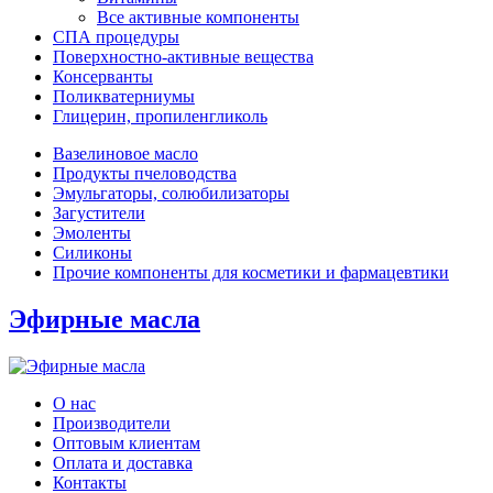
Все активные компоненты
СПА процедуры
Поверхностно-активные вещества
Консерванты
Поликватерниумы
Глицерин, пропиленгликоль
Вазелиновое масло
Продукты пчеловодства
Эмульгаторы, солюбилизаторы
Загустители
Эмоленты
Силиконы
Прочие компоненты для косметики и фармацевтики
Эфирные масла
О нас
Производители
Оптовым клиентам
Оплата и доставка
Контакты