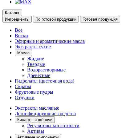
Каталог
Ингредиенты
По готовой продукции
Готовая продукция
Все
Воски
Эфирные и ароматические масла
Экстракты сухие
Масла
Жидкие
Твёрдые
Водорастворимые
Древесные
Гидролаты (цветочная вода)
Скрабы
Фруктовые пудры
Отдушки
Экстракты масляные
Дезинфицирующие средства
Кислоты и щёлочи
Регуляторы кислотности
Активы
Активные компоненты