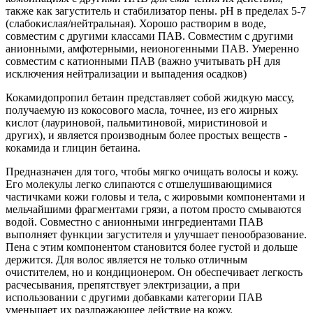
также как загуститель и стабилизатор пены. рН в пределах 5-7
(слабокислая/нейтральная). Хорошо растворим в воде,
совместим с другими классами ПАВ. Совместим с другими
анионными, амфотерными, неионогенными ПАВ. Умеренно
совместим с катионными ПАВ (важно учитывать рН для
исключения нейтрализации и выпадения осадков)
Кокамидопропил бетаин представляет собой жидкую массу,
получаемую из кокосового масла, точнее, из его жирных
кислот (лауриновой, пальмитиновой, миристиновой и
других), и является производным более простых веществ -
кокамида и глицин бетаина.
Предназначен для того, чтобы мягко очищать волосы и кожу.
Его молекулы легко слипаются с отшелушивающимися
частичками кожи головы и тела, с жировыми компонентами и
мельчайшими фрагментами грязи, а потом просто смываются
водой. Совместно с анионными ингредиентами ПАВ
выполняет функции загустителя и улучшает пенообразование.
Пена с этим компонентом становится более густой и дольше
держится. Для волос является не только отличным
очистителем, но и кондиционером. Он обеспечивает легкость
расчесывания, препятствует электризации, а при
использовании с другими добавками категории ПАВ
уменьшает их раздражающее действие на кожу.