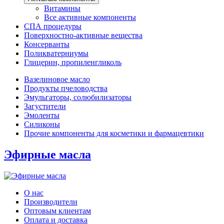
Витамины
Все активные компоненты
СПА процедуры
Поверхностно-активные вещества
Консерванты
Поликватерниумы
Глицерин, пропиленгликоль
Вазелиновое масло
Продукты пчеловодства
Эмульгаторы, солюбилизаторы
Загустители
Эмоленты
Силиконы
Прочие компоненты для косметики и фармацевтики
Эфирные масла
О нас
Производители
Оптовым клиентам
Оплата и доставка