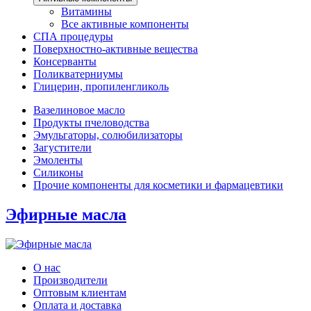
Витамины
Все активные компоненты
СПА процедуры
Поверхностно-активные вещества
Консерванты
Поликватерниумы
Глицерин, пропиленгликоль
Вазелиновое масло
Продукты пчеловодства
Эмульгаторы, солюбилизаторы
Загустители
Эмоленты
Силиконы
Прочие компоненты для косметики и фармацевтики
Эфирные масла
О нас
Производители
Оптовым клиентам
Оплата и доставка