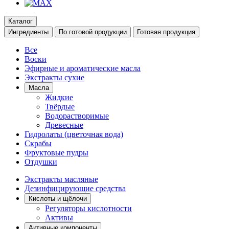
Каталог
Ингредиенты
По готовой продукции
Готовая продукция
Все
Воски
Эфирные и ароматические масла
Экстракты сухие
Масла
Жидкие
Твёрдые
Водорастворимые
Древесные
Гидролаты (цветочная вода)
Скрабы
Фруктовые пудры
Отдушки
Экстракты масляные
Дезинфицирующие средства
Кислоты и щёлочи
Регуляторы кислотности
Активы
Активные компоненты