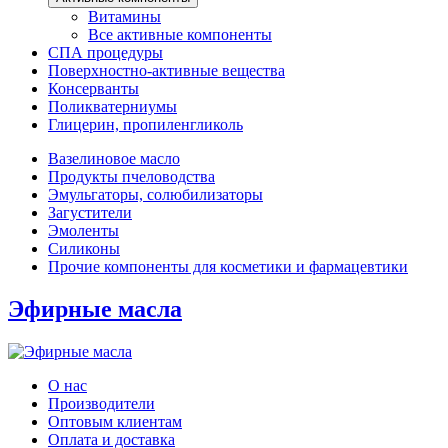
Витамины
Все активные компоненты
СПА процедуры
Поверхностно-активные вещества
Консерванты
Поликватерниумы
Глицерин, пропиленгликоль
Вазелиновое масло
Продукты пчеловодства
Эмульгаторы, солюбилизаторы
Загустители
Эмоленты
Силиконы
Прочие компоненты для косметики и фармацевтики
Эфирные масла
О нас
Производители
Оптовым клиентам
Оплата и доставка