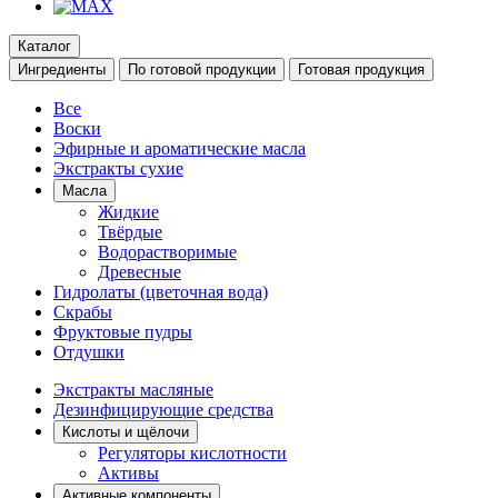
Каталог
Ингредиенты
По готовой продукции
Готовая продукция
Все
Воски
Эфирные и ароматические масла
Экстракты сухие
Масла
Жидкие
Твёрдые
Водорастворимые
Древесные
Гидролаты (цветочная вода)
Скрабы
Фруктовые пудры
Отдушки
Экстракты масляные
Дезинфицирующие средства
Кислоты и щёлочи
Регуляторы кислотности
Активы
Активные компоненты