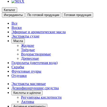
Каталог
Ингредиенты
По готовой продукции
Готовая продукция
Все
Воски
Эфирные и ароматические масла
Экстракты сухие
Масла
Жидкие
Твёрдые
Водорастворимые
Древесные
Гидролаты (цветочная вода)
Скрабы
Фруктовые пудры
Отдушки
Экстракты масляные
Дезинфицирующие средства
Кислоты и щёлочи
Регуляторы кислотности
Активы
Активные компоненты