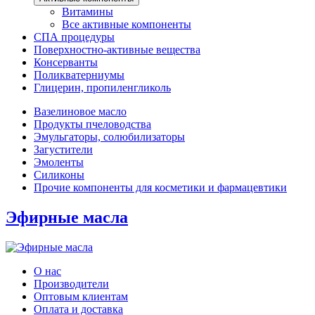
Витамины
Все активные компоненты
СПА процедуры
Поверхностно-активные вещества
Консерванты
Поликватерниумы
Глицерин, пропиленгликоль
Вазелиновое масло
Продукты пчеловодства
Эмульгаторы, солюбилизаторы
Загустители
Эмоленты
Силиконы
Прочие компоненты для косметики и фармацевтики
Эфирные масла
О нас
Производители
Оптовым клиентам
Оплата и доставка