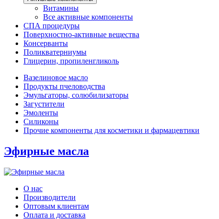
Витамины
Все активные компоненты
СПА процедуры
Поверхностно-активные вещества
Консерванты
Поликватерниумы
Глицерин, пропиленгликоль
Вазелиновое масло
Продукты пчеловодства
Эмульгаторы, солюбилизаторы
Загустители
Эмоленты
Силиконы
Прочие компоненты для косметики и фармацевтики
Эфирные масла
О нас
Производители
Оптовым клиентам
Оплата и доставка