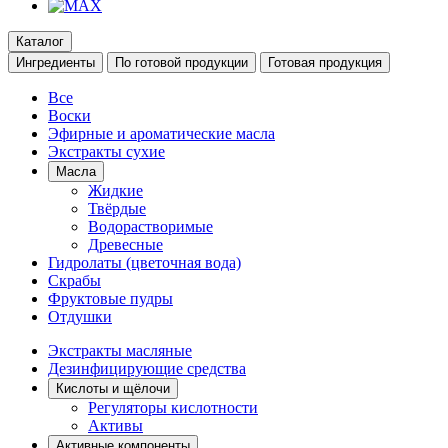
Каталог
Ингредиенты
По готовой продукции
Готовая продукция
Все
Воски
Эфирные и ароматические масла
Экстракты сухие
Масла
Жидкие
Твёрдые
Водорастворимые
Древесные
Гидролаты (цветочная вода)
Скрабы
Фруктовые пудры
Отдушки
Экстракты масляные
Дезинфицирующие средства
Кислоты и щёлочи
Регуляторы кислотности
Активы
Активные компоненты