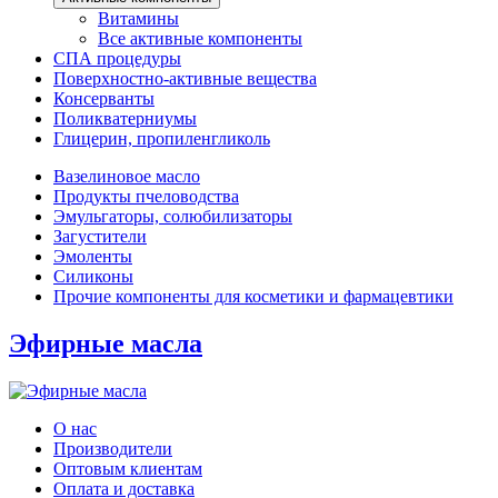
Витамины
Все активные компоненты
СПА процедуры
Поверхностно-активные вещества
Консерванты
Поликватерниумы
Глицерин, пропиленгликоль
Вазелиновое масло
Продукты пчеловодства
Эмульгаторы, солюбилизаторы
Загустители
Эмоленты
Силиконы
Прочие компоненты для косметики и фармацевтики
Эфирные масла
О нас
Производители
Оптовым клиентам
Оплата и доставка