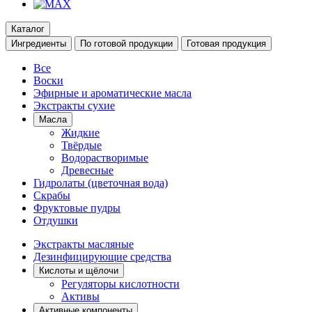
Каталог
Ингредиенты
По готовой продукции
Готовая продукция
Все
Воски
Эфирные и ароматические масла
Экстракты сухие
Масла
Жидкие
Твёрдые
Водорастворимые
Древесные
Гидролаты (цветочная вода)
Скрабы
Фруктовые пудры
Отдушки
Экстракты масляные
Дезинфицирующие средства
Кислоты и щёлочи
Регуляторы кислотности
Активы
Активные компоненты