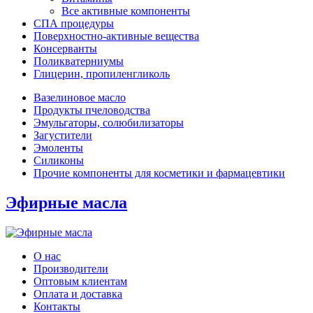
Все активные компоненты
СПА процедуры
Поверхностно-активные вещества
Консерванты
Поликватерниумы
Глицерин, пропиленгликоль
Вазелиновое масло
Продукты пчеловодства
Эмульгаторы, солюбилизаторы
Загустители
Эмоленты
Силиконы
Прочие компоненты для косметики и фармацевтики
Эфирные масла
О нас
Производители
Оптовым клиентам
Оплата и доставка
Контакты