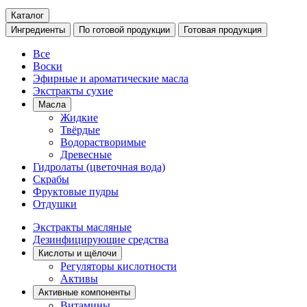
Каталог
Ингредиенты
По готовой продукции
Готовая продукция
Все
Воски
Эфирные и ароматические масла
Экстракты сухие
Масла
Жидкие
Твёрдые
Водорастворимые
Древесные
Гидролаты (цветочная вода)
Скрабы
Фруктовые пудры
Отдушки
Экстракты масляные
Дезинфицирующие средства
Кислоты и щёлочи
Регуляторы кислотности
Активы
Активные компоненты
Витамины