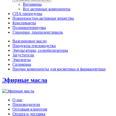
Витамины
Все активные компоненты
СПА процедуры
Поверхностно-активные вещества
Консерванты
Поликватерниумы
Глицерин, пропиленгликоль
Вазелиновое масло
Продукты пчеловодства
Эмульгаторы, солюбилизаторы
Загустители
Эмоленты
Силиконы
Прочие компоненты для косметики и фармацевтики
Эфирные масла
О нас
Производители
Оптовым клиентам
Оплата и доставка