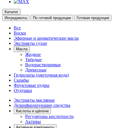
Каталог
Ингредиенты
По готовой продукции
Готовая продукция
Все
Воски
Эфирные и ароматические масла
Экстракты сухие
Масла
Жидкие
Твёрдые
Водорастворимые
Древесные
Гидролаты (цветочная вода)
Скрабы
Фруктовые пудры
Отдушки
Экстракты масляные
Дезинфицирующие средства
Кислоты и щёлочи
Регуляторы кислотности
Активы
Активные компоненты