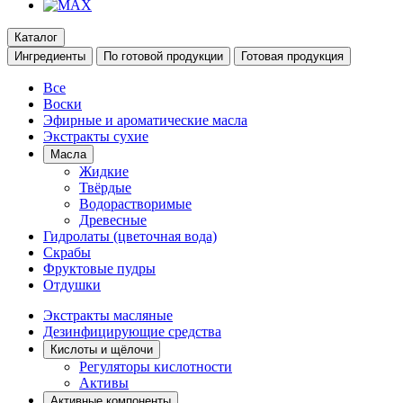
Каталог
Ингредиенты
По готовой продукции
Готовая продукция
Все
Воски
Эфирные и ароматические масла
Экстракты сухие
Масла
Жидкие
Твёрдые
Водорастворимые
Древесные
Гидролаты (цветочная вода)
Скрабы
Фруктовые пудры
Отдушки
Экстракты масляные
Дезинфицирующие средства
Кислоты и щёлочи
Регуляторы кислотности
Активы
Активные компоненты