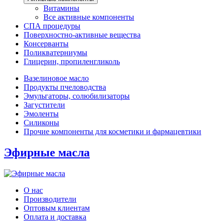
Витамины
Все активные компоненты
СПА процедуры
Поверхностно-активные вещества
Консерванты
Поликватерниумы
Глицерин, пропиленгликоль
Вазелиновое масло
Продукты пчеловодства
Эмульгаторы, солюбилизаторы
Загустители
Эмоленты
Силиконы
Прочие компоненты для косметики и фармацевтики
Эфирные масла
О нас
Производители
Оптовым клиентам
Оплата и доставка