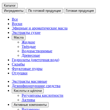
Каталог
Ингредиенты
По готовой продукции
Готовая продукция
Все
Воски
Эфирные и ароматические масла
Экстракты сухие
Масла
Жидкие
Твёрдые
Водорастворимые
Древесные
Гидролаты (цветочная вода)
Скрабы
Фруктовые пудры
Отдушки
Экстракты масляные
Дезинфицирующие средства
Кислоты и щёлочи
Регуляторы кислотности
Активы
Активные компоненты
Витамины