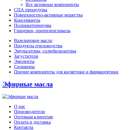
Все активные компоненты
СПА процедуры
Поверхностно-активные вещества
Консерванты
Поликватерниумы
Глицерин, пропиленгликоль
Вазелиновое масло
Продукты пчеловодства
Эмульгаторы, солюбилизаторы
Загустители
Эмоленты
Силиконы
Прочие компоненты для косметики и фармацевтики
Эфирные масла
О нас
Производители
Оптовым клиентам
Оплата и доставка
Контакты