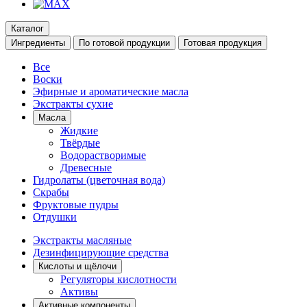
Каталог
Ингредиенты
По готовой продукции
Готовая продукция
Все
Воски
Эфирные и ароматические масла
Экстракты сухие
Масла
Жидкие
Твёрдые
Водорастворимые
Древесные
Гидролаты (цветочная вода)
Скрабы
Фруктовые пудры
Отдушки
Экстракты масляные
Дезинфицирующие средства
Кислоты и щёлочи
Регуляторы кислотности
Активы
Активные компоненты