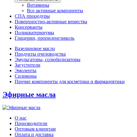
Витамины
Все активные компоненты
СПА процедуры
Поверхностно-активные вещества
Консерванты
Поликватерниумы
Глицерин, пропиленгликоль
Вазелиновое масло
Продукты пчеловодства
Эмульгаторы, солюбилизаторы
Загустители
Эмоленты
Силиконы
Прочие компоненты для косметики и фармацевтики
Эфирные масла
О нас
Производители
Оптовым клиентам
Оплата и доставка