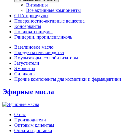
Витамины
Все активные компоненты
СПА процедуры
Поверхностно-активные вещества
Консерванты
Поликватерниумы
Глицерин, пропиленгликоль
Вазелиновое масло
Продукты пчеловодства
Эмульгаторы, солюбилизаторы
Загустители
Эмоленты
Силиконы
Прочие компоненты для косметики и фармацевтики
Эфирные масла
О нас
Производители
Оптовым клиентам
Оплата и доставка