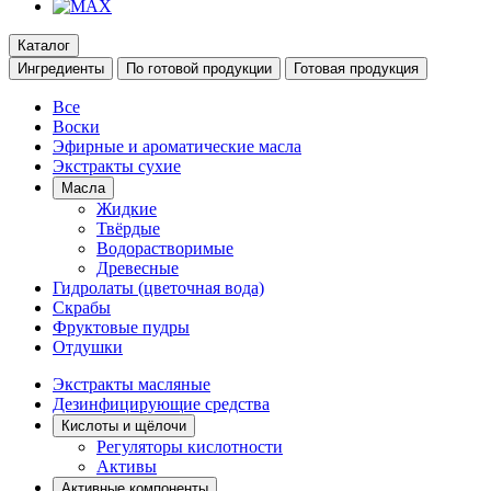
Каталог
Ингредиенты
По готовой продукции
Готовая продукция
Все
Воски
Эфирные и ароматические масла
Экстракты сухие
Масла
Жидкие
Твёрдые
Водорастворимые
Древесные
Гидролаты (цветочная вода)
Скрабы
Фруктовые пудры
Отдушки
Экстракты масляные
Дезинфицирующие средства
Кислоты и щёлочи
Регуляторы кислотности
Активы
Активные компоненты