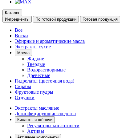
Каталог
Ингредиенты
По готовой продукции
Готовая продукция
Все
Воски
Эфирные и ароматические масла
Экстракты сухие
Масла
Жидкие
Твёрдые
Водорастворимые
Древесные
Гидролаты (цветочная вода)
Скрабы
Фруктовые пудры
Отдушки
Экстракты масляные
Дезинфицирующие средства
Кислоты и щёлочи
Регуляторы кислотности
Активы
Активные компоненты