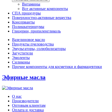
Витамины
Все активные компоненты
СПА процедуры
Поверхностно-активные вещества
Консерванты
Поликватерниумы
Глицерин, пропиленгликоль
Вазелиновое масло
Продукты пчеловодства
Эмульгаторы, солюбилизаторы
Загустители
Эмоленты
Силиконы
Прочие компоненты для косметики и фармацевтики
Эфирные масла
О нас
Производители
Оптовым клиентам
Оплата и доставка