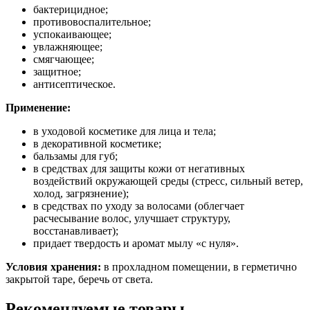
бактерицидное;
противовоспалительное;
успокаивающее;
увлажняющее;
смягчающее;
защитное;
антисептическое.
Применение:
в уходовой косметике для лица и тела;
в декоративной косметике;
бальзамы для губ;
в средствах для защиты кожи от негативных
воздействий окружающей среды (стресс, сильный ветер,
холод, загрязнение);
в средствах по уходу за волосами (облегчает
расчесывание волос, улучшает структуру,
восстанавливает);
придает твердость и аромат мылу «с нуля».
Условия хранения:
в прохладном помещении, в герметично
закрытой таре, беречь от света.
Рекомендуемые товары