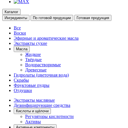
Каталог
Ингредиенты
По готовой продукции
Готовая продукция
Все
Воски
Эфирные и ароматические масла
Экстракты сухие
Масла
Жидкие
Твёрдые
Водорастворимые
Древесные
Гидролаты (цветочная вода)
Скрабы
Фруктовые пудры
Отдушки
Экстракты масляные
Дезинфицирующие средства
Кислоты и щёлочи
Регуляторы кислотности
Активы
Активные компоненты