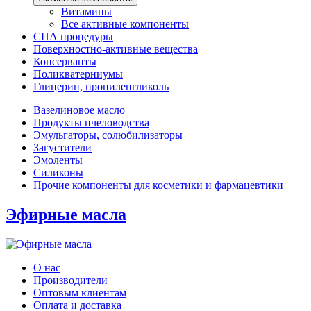
Витамины
Все активные компоненты
СПА процедуры
Поверхностно-активные вещества
Консерванты
Поликватерниумы
Глицерин, пропиленгликоль
Вазелиновое масло
Продукты пчеловодства
Эмульгаторы, солюбилизаторы
Загустители
Эмоленты
Силиконы
Прочие компоненты для косметики и фармацевтики
Эфирные масла
О нас
Производители
Оптовым клиентам
Оплата и доставка