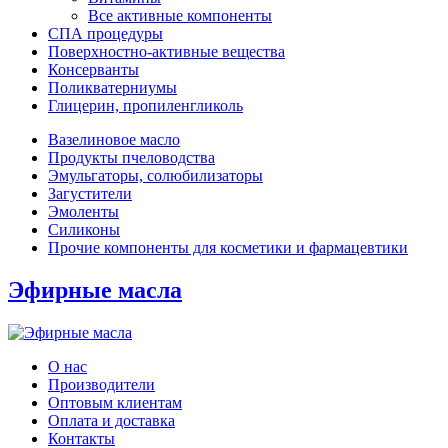
Все активные компоненты
СПА процедуры
Поверхностно-активные вещества
Консерванты
Поликватерниумы
Глицерин, пропиленгликоль
Вазелиновое масло
Продукты пчеловодства
Эмульгаторы, солюбилизаторы
Загустители
Эмоленты
Силиконы
Прочие компоненты для косметики и фармацевтики
Эфирные масла
О нас
Производители
Оптовым клиентам
Оплата и доставка
Контакты