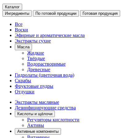
Каталог
Ингредиенты
По готовой продукции
Готовая продукция
Все
Воски
Эфирные и ароматические масла
Экстракты сухие
Масла
Жидкие
Твёрдые
Водорастворимые
Древесные
Гидролаты (цветочная вода)
Скрабы
Фруктовые пудры
Отдушки
Экстракты масляные
Дезинфицирующие средства
Кислоты и щёлочи
Регуляторы кислотности
Активы
Активные компоненты
Витамины