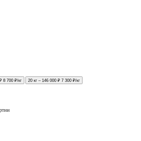
 ₽
8 700 ₽/кг
20 кг – 146 000 ₽
7 300 ₽/кг
артии