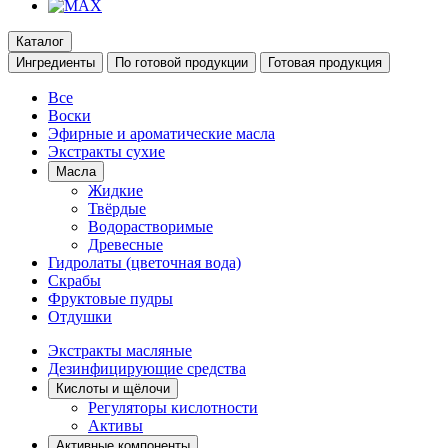
Каталог
Ингредиенты
По готовой продукции
Готовая продукция
Все
Воски
Эфирные и ароматические масла
Экстракты сухие
Масла
Жидкие
Твёрдые
Водорастворимые
Древесные
Гидролаты (цветочная вода)
Скрабы
Фруктовые пудры
Отдушки
Экстракты масляные
Дезинфицирующие средства
Кислоты и щёлочи
Регуляторы кислотности
Активы
Активные компоненты