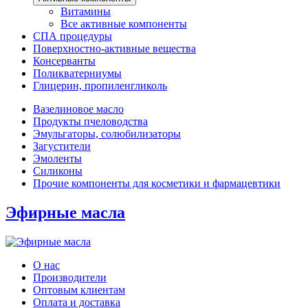
Витамины
Все активные компоненты
СПА процедуры
Поверхностно-активные вещества
Консерванты
Поликватерниумы
Глицерин, пропиленгликоль
Вазелиновое масло
Продукты пчеловодства
Эмульгаторы, солюбилизаторы
Загустители
Эмоленты
Силиконы
Прочие компоненты для косметики и фармацевтики
Эфирные масла
О нас
Производители
Оптовым клиентам
Оплата и доставка