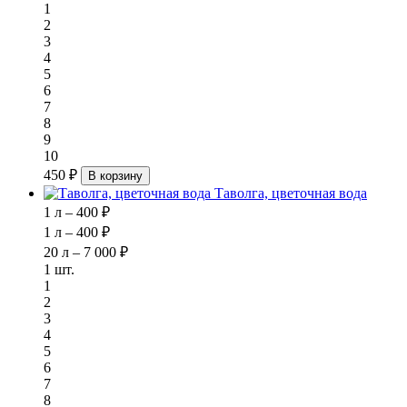
1
2
3
4
5
6
7
8
9
10
450 ₽
В корзину
Таволга, цветочная вода
1 л – 400 ₽
1 л – 400 ₽
20 л – 7 000 ₽
1 шт.
1
2
3
4
5
6
7
8