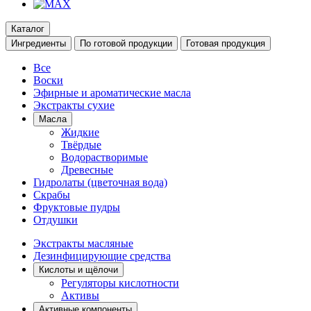
Каталог
Ингредиенты
По готовой продукции
Готовая продукция
Все
Воски
Эфирные и ароматические масла
Экстракты сухие
Масла
Жидкие
Твёрдые
Водорастворимые
Древесные
Гидролаты (цветочная вода)
Скрабы
Фруктовые пудры
Отдушки
Экстракты масляные
Дезинфицирующие средства
Кислоты и щёлочи
Регуляторы кислотности
Активы
Активные компоненты