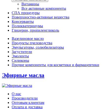
Витамины
Все активные компоненты
СПА процедуры
Поверхностно-активные вещества
Консерванты
Поликватерниумы
Глицерин, пропиленгликоль
Вазелиновое масло
Продукты пчеловодства
Эмульгаторы, солюбилизаторы
Загустители
Эмоленты
Силиконы
Прочие компоненты для косметики и фармацевтики
Эфирные масла
О нас
Производители
Оптовым клиентам
Оплата и доставка