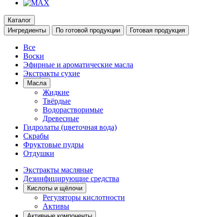
Каталог
Ингредиенты
По готовой продукции
Готовая продукция
Все
Воски
Эфирные и ароматические масла
Экстракты сухие
Масла
Жидкие
Твёрдые
Водорастворимые
Древесные
Гидролаты (цветочная вода)
Скрабы
Фруктовые пудры
Отдушки
Экстракты масляные
Дезинфицирующие средства
Кислоты и щёлочи
Регуляторы кислотности
Активы
Активные компоненты