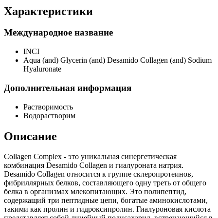
Характеристики
Международное название
INCI
Aqua (and) Glycerin (and) Desamido Collagen (and) Sodium
Hyaluronate
Дополнительная информация
Растворимость
Водорастворим
Описание
Collagen
Complex
- это уникальная синергетическая
комбинация Desamido Collagen и гиалуроната натрия.
Desamido Collagen относится к группе склеропротеинов,
фибриллярных белков, составляющего одну треть от общего
белка в организмах млекопитающих. Это полипептид,
содержащий три пептидные цепи, богатые аминокислотами,
такими как пролин и гидроксипролин. Гиалуроновая кислота
представляет собой линейный полисахарид, встречающийся в