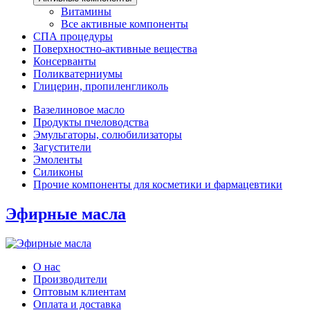
Витамины
Все активные компоненты
СПА процедуры
Поверхностно-активные вещества
Консерванты
Поликватерниумы
Глицерин, пропиленгликоль
Вазелиновое масло
Продукты пчеловодства
Эмульгаторы, солюбилизаторы
Загустители
Эмоленты
Силиконы
Прочие компоненты для косметики и фармацевтики
Эфирные масла
О нас
Производители
Оптовым клиентам
Оплата и доставка