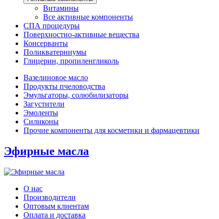
Витамины
Все активные компоненты
СПА процедуры
Поверхностно-активные вещества
Консерванты
Поликватерниумы
Глицерин, пропиленгликоль
Вазелиновое масло
Продукты пчеловодства
Эмульгаторы, солюбилизаторы
Загустители
Эмоленты
Силиконы
Прочие компоненты для косметики и фармацевтики
Эфирные масла
О нас
Производители
Оптовым клиентам
Оплата и доставка