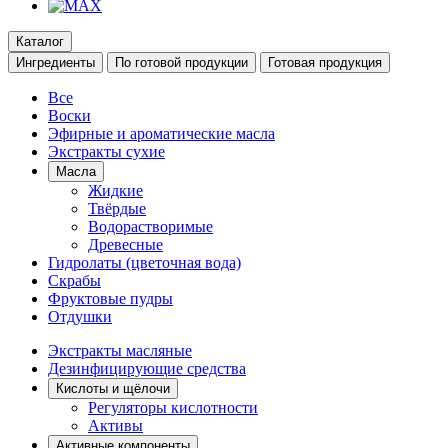
Каталог
Ингредиенты
По готовой продукции
Готовая продукция
Все
Воски
Эфирные и ароматические масла
Экстракты сухие
Масла
Жидкие
Твёрдые
Водорастворимые
Древесные
Гидролаты (цветочная вода)
Скрабы
Фруктовые пудры
Отдушки
Экстракты масляные
Дезинфицирующие средства
Кислоты и щёлочи
Регуляторы кислотности
Активы
Активные компоненты