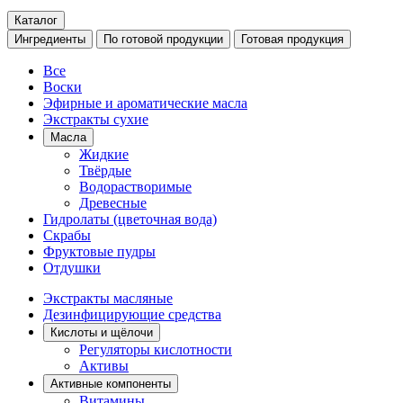
Каталог
Ингредиенты
По готовой продукции
Готовая продукция
Все
Воски
Эфирные и ароматические масла
Экстракты сухие
Масла
Жидкие
Твёрдые
Водорастворимые
Древесные
Гидролаты (цветочная вода)
Скрабы
Фруктовые пудры
Отдушки
Экстракты масляные
Дезинфицирующие средства
Кислоты и щёлочи
Регуляторы кислотности
Активы
Активные компоненты
Витамины