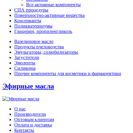
Все активные компоненты
СПА процедуры
Поверхностно-активные вещества
Консерванты
Поликватерниумы
Глицерин, пропиленгликоль
Вазелиновое масло
Продукты пчеловодства
Эмульгаторы, солюбилизаторы
Загустители
Эмоленты
Силиконы
Прочие компоненты для косметики и фармацевтики
Эфирные масла
О нас
Производители
Оптовым клиентам
Оплата и доставка
Контакты