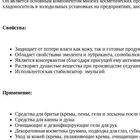
Он является основным компонентом многих косметических прод
хладоноситель в холодильных установках на предприятиях, з
Свойства:
Защищает от потери влаги как кожу, так и готовые проду
Обладает свойствами эмолента и лубриканта, солюбилизи
Является консервантом (благодаря присущей ему антими
Растворяет душистые вещества при производстве отдуше
Используется как стабилизатор эмульсий
Применение:
Средства для бритья (кремы, пены, гели и лосьоны после 
Средства для ванны и душа
Очищающие и дезинфицирующие гели для рук
Декоративная косметика (румяна, подводка для глаз, губна
Уход за кожей (кремы, увлажняющие кремы, очищающие с