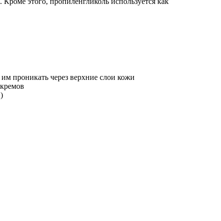
 Кроме этого, пропиленгликоль используется как
т им проникать через верхние слои кожи
 кремов
)