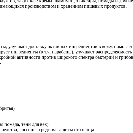
уктов, таких как: кремы, шампуни, эликсиры, помады и другие.
анимающихся производством и хранением пищевых продуктов.
кты, улучшает доставку активных ингредиентов в кожу, помогае
рует ингредиенты (в т.ч. парабены), улучшает распределяемость
кробной активности против широкого спектра бактерий и грибов
к
бритья)
я помада, тени для век)
редства, лосьоны, средства защиты от солнца