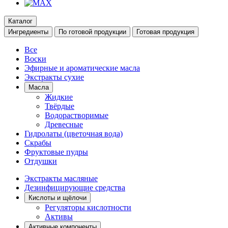
Каталог
Ингредиенты
По готовой продукции
Готовая продукция
Все
Воски
Эфирные и ароматические масла
Экстракты сухие
Масла
Жидкие
Твёрдые
Водорастворимые
Древесные
Гидролаты (цветочная вода)
Скрабы
Фруктовые пудры
Отдушки
Экстракты масляные
Дезинфицирующие средства
Кислоты и щёлочи
Регуляторы кислотности
Активы
Активные компоненты