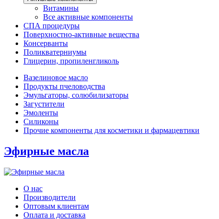
Витамины
Все активные компоненты
СПА процедуры
Поверхностно-активные вещества
Консерванты
Поликватерниумы
Глицерин, пропиленгликоль
Вазелиновое масло
Продукты пчеловодства
Эмульгаторы, солюбилизаторы
Загустители
Эмоленты
Силиконы
Прочие компоненты для косметики и фармацевтики
Эфирные масла
О нас
Производители
Оптовым клиентам
Оплата и доставка