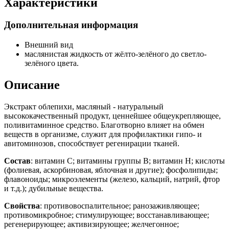
Характеристики
Дополнительная информация
Внешний вид
маслянистая жидкость от жёлто-зелёного до светло-
зелёного цвета.
Описание
Экстракт облепихи, масляный - натуральный
высококачественный продукт, ценнейшее общеукрепляющее,
поливитаминное средство. Благотворно влияет на обмен
веществ в организме, служит для профилактики гипо- и
авитоминозов, способствует регенирации тканей.
Состав
: витамин С; витамины группы В; витамин Н; кислоты
(фолиевая, аскорбиновая, яблочная и другие); фосфолипиды;
флавоноиды; микроэлементы (железо, кальций, натрий, фтор
и т.д.); дубильные вещества.
Свойства
: противовоспалительное; ранозаживляющее;
противомикробное; стимулирующее; восстанавливающее;
регенерирующее; активизирующее; желчегонное;