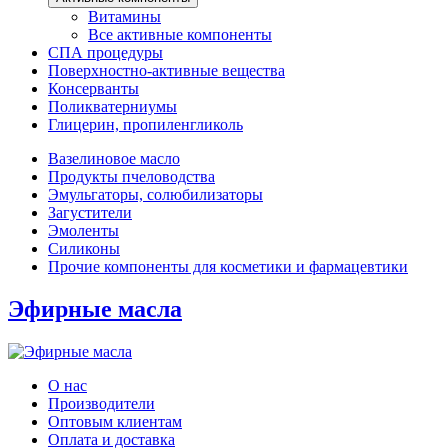
Витамины
Все активные компоненты
СПА процедуры
Поверхностно-активные вещества
Консерванты
Поликватерниумы
Глицерин, пропиленгликоль
Вазелиновое масло
Продукты пчеловодства
Эмульгаторы, солюбилизаторы
Загустители
Эмоленты
Силиконы
Прочие компоненты для косметики и фармацевтики
Эфирные масла
О нас
Производители
Оптовым клиентам
Оплата и доставка