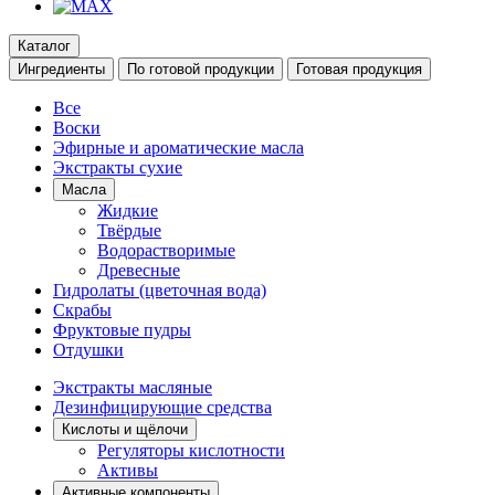
Каталог
Ингредиенты
По готовой продукции
Готовая продукция
Все
Воски
Эфирные и ароматические масла
Экстракты сухие
Масла
Жидкие
Твёрдые
Водорастворимые
Древесные
Гидролаты (цветочная вода)
Скрабы
Фруктовые пудры
Отдушки
Экстракты масляные
Дезинфицирующие средства
Кислоты и щёлочи
Регуляторы кислотности
Активы
Активные компоненты